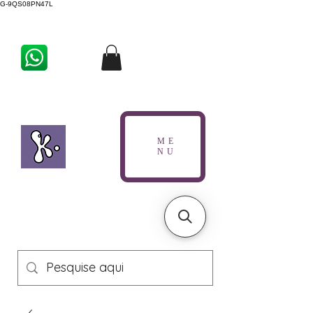
G-9QS08PN47L
ME
NU