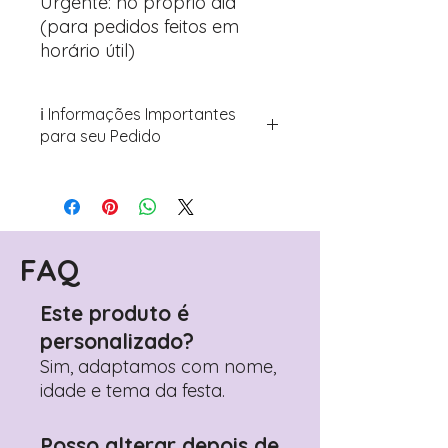
Urgente: no próprio dia
(para pedidos feitos em
horário útil)
ℹ️ Informações Importantes
para seu Pedido
Para personalizar seus artigos:
Avance para a página de checkout
(próximo passo após o carrinho)
Encontre o campo de "Notas do
Pedido"
FAQ
Adicione ali todos os detalhes de
personalização desejados
Este produto é
Prefere fazer seu pedido pelo
personalizado?
WhatsApp?
Clique aqui para nos
contactar: +351 960 119 353
Sim, adaptamos com nome,
idade e tema da festa.
Posso alterar depois de