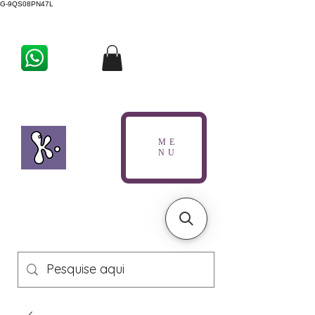
G-9QS08PN47L
ME
NU