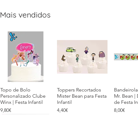
Mais vendidos
Topo de Bolo
Quick View
Toppers Recortados
Quick View
Bandeirola
Quic
Personalizado Clube
Mister Bean para Festa
Mr. Bean |
Winx | Festa Infantil
Infantil
de Festa In
Price
Price
Price
9,80€
4,40€
8,00€