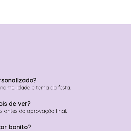
rsonalizado?
ome, idade e tema da festa.
ois de ver?
es antes da aprovação final.
car bonito?