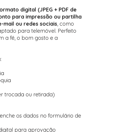
ormato digital (JPEG + PDF de
onto para impressão ou partilha
-mail ou redes sociais
, como
tado para telemóvel. Perfeito
am a fé, o bom gosto e a
:
ia
óquia
er trocada ou retirada)
eenche os dados no formulário de
igital para aprovação