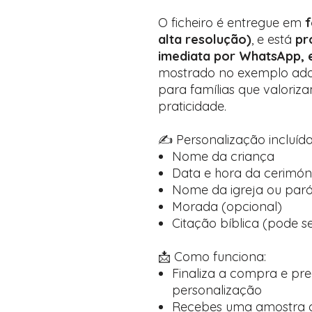
O ficheiro é entregue em
f
alta resolução)
, e está
pr
imediata por WhatsApp, e
mostrado no exemplo adap
para famílias que valoriz
praticidade.
✍️ Personalização incluída
Nome da criança
Data e hora da cerimón
Nome da igreja ou par
Morada (opcional)
Citação bíblica (pode s
📩 Como funciona:
Finaliza a compra e pr
personalização
Recebes uma amostra d