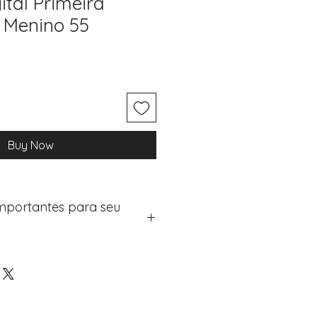
ital Primeira
Menino 55
Buy Now
Importantes para seu
 seus artigos:
gina de checkout (próximo
rinho)
 de "Notas do Pedido"