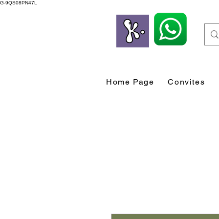
G-9QS08PN47L
Home Page
Convites