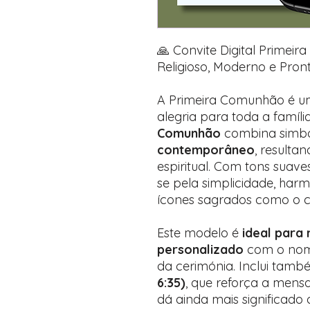
🙏 Convite Digital Primei
Religioso, Moderno e Pront
A Primeira Comunhão é u
alegria para toda a famíli
Comunhão
combina simbo
contemporâneo
, resulta
espiritual. Com tons suave
se pela simplicidade, harm
ícones sagrados como o cá
Este modelo é
ideal para
personalizado
com o nome
da cerimónia. Inclui ta
6:35)
, que reforça a mens
dá ainda mais significado 