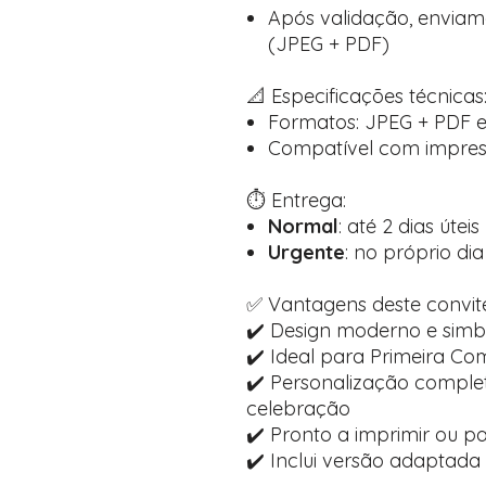
Após validação, enviamos
(JPEG + PDF)
📐 Especificações técnicas
Formatos: JPEG + PDF e
Compatível com impress
⏱️ Entrega:
Normal
: até 2 dias úteis
Urgente
: no próprio dia
✅ Vantagens deste convit
✔️ Design moderno e sim
✔️ Ideal para Primeira C
✔️ Personalização comple
celebração
✔️ Pronto a imprimir ou pa
✔️ Inclui versão adaptada