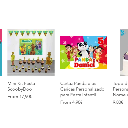
Mini Kit Festa
Quick View
Cartaz Panda e os
Quick View
Topo d
Q
ScoobyDoo
Caricas Personalizado
Person
para Festa Infantil
Nome e
Price
From 17,90€
Price
Price
From 4,90€
9,80€