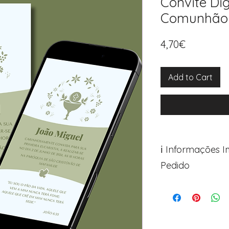
Convite Dig
Comunhão 
Price
4,70€
Add to Cart
ℹ️ Informações 
Pedido
Para personalizar
Avance para a pá
passo após o car
Encontre o campo