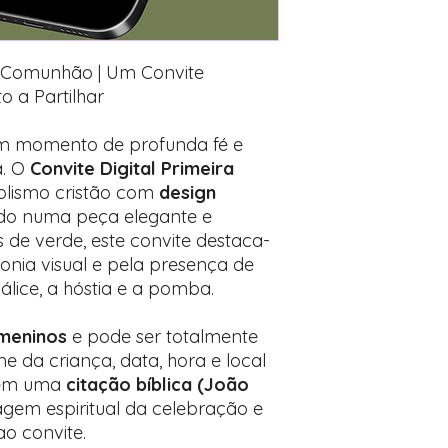
Adicione ali todos
personalização d
Prefere fazer seu
ra Comunhão | Um Convite
Clique aqui para n
o a Partilhar
m momento de profunda fé e
a. O
Convite Digital Primeira
lismo cristão com
design
ndo numa peça elegante e
s de verde, este convite destaca-
onia visual e pela presença de
lice, a hóstia e a pomba.
 meninos
e pode ser totalmente
 da criança, data, hora e local
mbém uma
citação bíblica (João
agem espiritual da celebração e
ao convite.