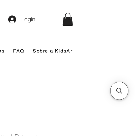
Login
ks
FAQ
Sobre a KidsArt
Sobre Mim
Nosso