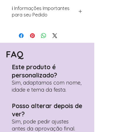
ℹ️ Informações Importantes
para seu Pedido
Para personalizar seus artigos:
Avance para a página de checkout
(próximo passo após o carrinho)
Encontre o campo de "Notas do
Pedido"
FAQ
Adicione ali todos os detalhes de
personalização desejados
Este produto é
Prefere fazer seu pedido pelo
personalizado?
WhatsApp?
Clique aqui para nos
contactar: +351 960 119 353
Sim, adaptamos com nome,
idade e tema da festa.
Posso alterar depois de
ver?
Sim, pode pedir ajustes
antes da aprovação final.