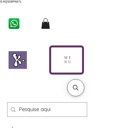
G-9QS08PN47L
ME
NU