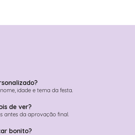
rsonalizado?
ome, idade e tema da festa.
ois de ver?
es antes da aprovação final.
car bonito?