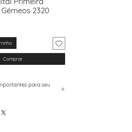
ital Primeira
 Gémeos 2320
rrinho
Comprar
Importantes para seu
eus artigos:
na de checkout (próximo passo
e "Notas do Pedido"
os detalhes de personalização