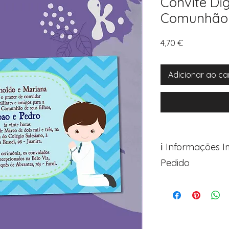
Convite Dig
Comunhão
Preço
4,70 €
Adicionar ao ca
ℹ️ Informações 
Pedido
Para personalizar s
Avance para a pági
após o carrinho)
Encontre o campo d
Adicione ali todos 