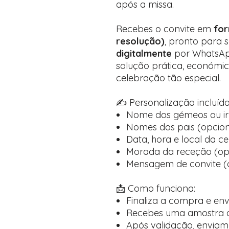
após a missa.
Recebes o convite em
for
resolução)
, pronto para 
digitalmente
por WhatsApp
solução prática, económic
celebração tão especial.
✍️ Personalização incluída
Nome dos gémeos ou i
Nomes dos pais (opcion
Data, hora e local da c
Morada da receção (op
Mensagem de convite (
📩 Como funciona:
Finaliza a compra e en
Recebes uma amostra d
Após validação, enviamos