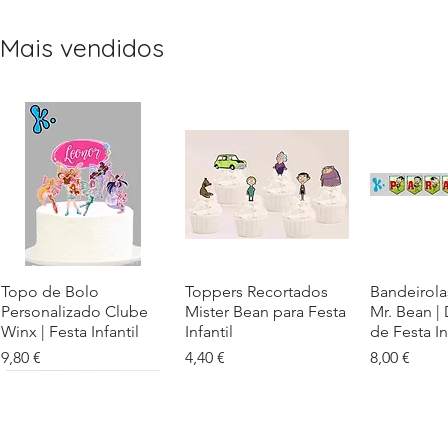
Mais vendidos
Topo de Bolo
Visualização rápida
Toppers Recortados
Visualização rápida
Bandeirola
Visualiz
Personalizado Clube
Mister Bean para Festa
Mr. Bean |
Winx | Festa Infantil
Infantil
de Festa In
Preço
Preço
Preço
9,80 €
4,40 €
8,00 €