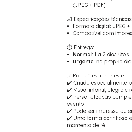
(JPEG + PDF)
📐 Especificações técnicas
Formato digital: JPEG +
Compatível com impress
⏱️ Entrega:
Normal
: 1 a 2 dias úteis
Urgente
: no próprio di
✅ Porquê escolher este co
✔️ Criado especialmente 
✔️ Visual infantil, alegre e r
✔️ Personalização comple
evento
✔️ Pode ser impresso ou e
✔️ Uma forma carinhosa e 
momento de fé