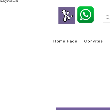
G-9QS08PN47L
Home Page
Convites