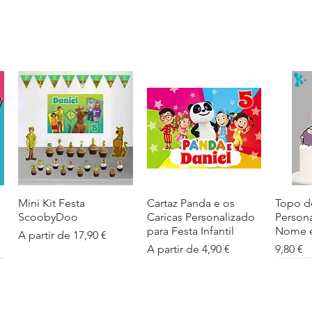
Mini Kit Festa
Visualização rápida
Cartaz Panda e os
Visualização rápida
Topo d
Visua
ScoobyDoo
Caricas Personalizado
Person
para Festa Infantil
Nome e
Preço promocional
A partir de
17,90 €
Preço promocional
Preço
A partir de
4,90 €
9,80 €