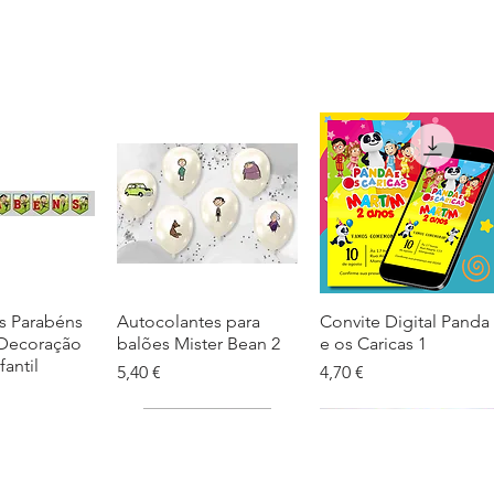
s Parabéns
ação rápida
Autocolantes para
Visualização rápida
Convite Digital Panda
Visualização rápida
 Decoração
balões Mister Bean 2
e os Caricas 1
fantil
Preço
Preço
5,40 €
4,70 €