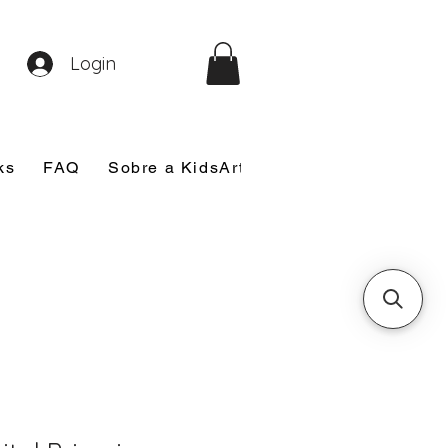
Login
ks
FAQ
Sobre a KidsArt
Sobre Mim
Nosso