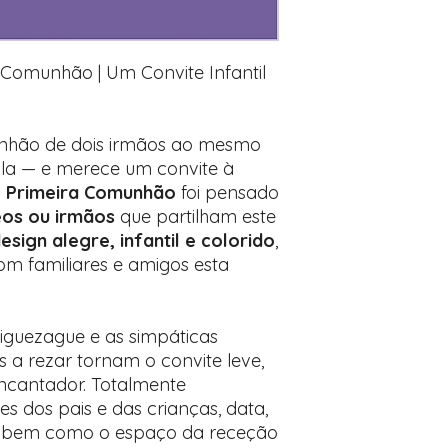
desejados
Prefere fazer seu 
para nos contactar:
a Comunhão | Um Convite Infantil
unhão de dois irmãos ao mesmo
a — e merece um convite à
al Primeira Comunhão
foi pensado
os ou irmãos
que partilham este
esign alegre, infantil e colorido
,
com familiares e amigos esta
iguezague e as simpáticas
s a rezar tornam o convite leve,
encantador. Totalmente
mes dos pais e das crianças, data,
a, bem como o espaço da receção