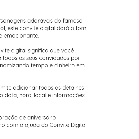
desejados
Prefere fazer seu 
para nos contactar:
rsonagens adoráveis ​​do famoso
, este convite digital dará o tom
 e emocionante.
te digital significa que você
a todos os seus convidados por
conomizando tempo e dinheiro em
mite adicionar todos os detalhes
o data, hora, local e informações
ação de aniversário
 com a ajuda do Convite Digital