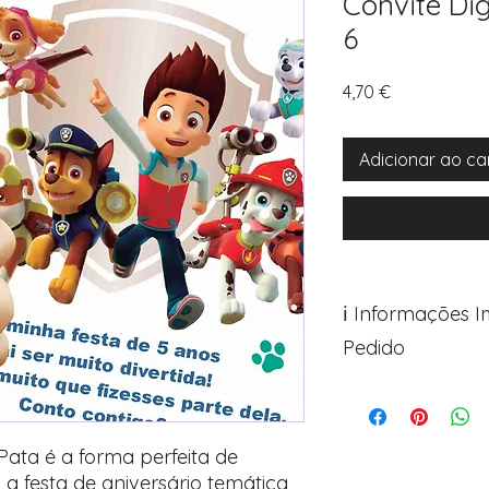
Convite Dig
6
Preço
4,70 €
Adicionar ao ca
ℹ️ Informações 
Pedido
Para personalizar s
Avance para a pági
após o carrinho)
 Pata é a forma perfeita de
Encontre o campo d
a festa de aniversário temática
Adicione ali todos 