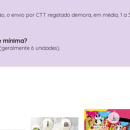
o, o envio por CTT registado demora, em média, 1 a 3
e mínima?
geralmente 6 unidades).