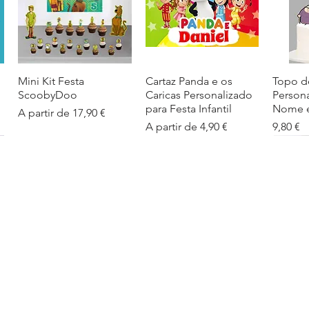
Mini Kit Festa
Visualização rápida
Cartaz Panda e os
Visualização rápida
Topo d
Visua
ScoobyDoo
Caricas Personalizado
Person
para Festa Infantil
Nome e
Preço promocional
A partir de
17,90 €
Preço promocional
Preço
A partir de
4,90 €
9,80 €
Cartaz Infantil
Visualização rápida
Figuras de Mesa
Visualização rápida
Autoco
Visua
Personalizado
Phineas e Ferb –
balões
Barbapapa com Nome
Decoração Criativa e
Preço
5,40 €
Divertida