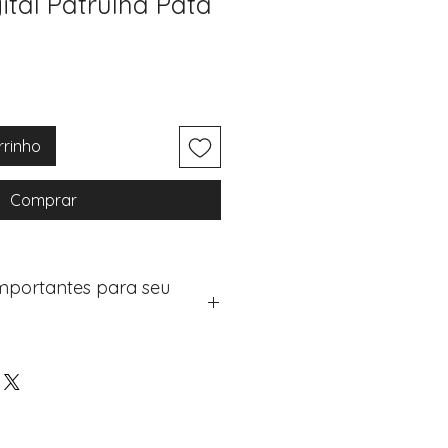
ital Patrulha Pata
rrinho
Comprar
Importantes para seu
eus artigos:
na de checkout (próximo passo
e "Notas do Pedido"
os detalhes de personalização