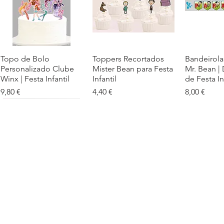
Topo de Bolo
Visualização rápida
Toppers Recortados
Visualização rápida
Bandeirola
Visualiz
Personalizado Clube
Mister Bean para Festa
Mr. Bean |
Winx | Festa Infantil
Infantil
de Festa In
Preço
Preço
Preço
9,80 €
4,40 €
8,00 €
Cartaz Phineas e Ferb
Visualização rápida
Topo de Bolo Phineas
Visualização rápida
Autocolan
Visualiz
Personalizado para
e Ferb Personalizado |
Personaliz
Festa Infantil
Nome e Idade
e os Carica
Copos de 