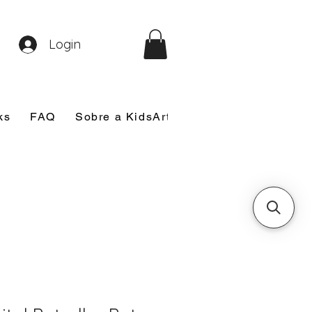
Login
ks
FAQ
Sobre a KidsArt
Sobre Mim
Nosso