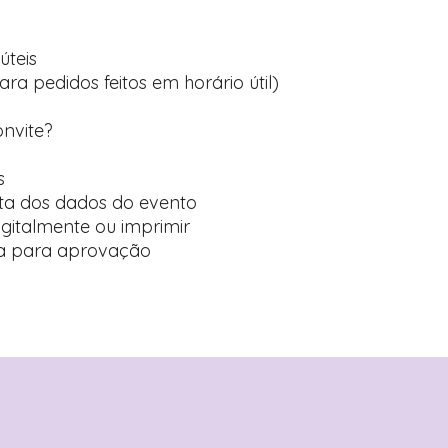
úteis
ara pedidos feitos em horário útil)
onvite?
s
ta dos dados do evento
digitalmente ou imprimir
ída para aprovação