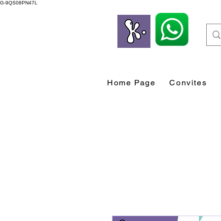
G-9QS08PN47L
Home Page
Convites