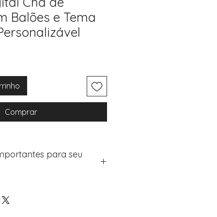
ital Chá de
m Balões e Tema
Personalizável
rrinho
Comprar
Importantes para seu
eus artigos:
na de checkout (próximo passo