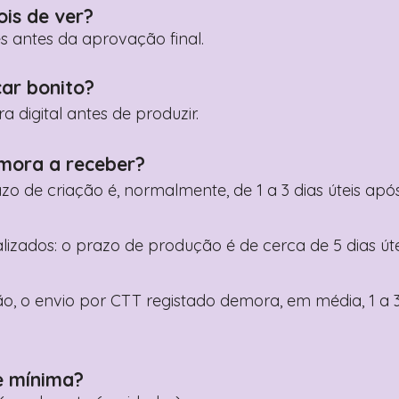
ois de ver?
es antes da aprovação final.
car bonito?
digital antes de produzir.
mora a receber?
razo de criação é, normalmente, de 1 a 3 dias úteis a
nalizados: o prazo de produção é de cerca de 5 dias ú
o, o envio por CTT registado demora, em média, 1 a 3
e mínima?