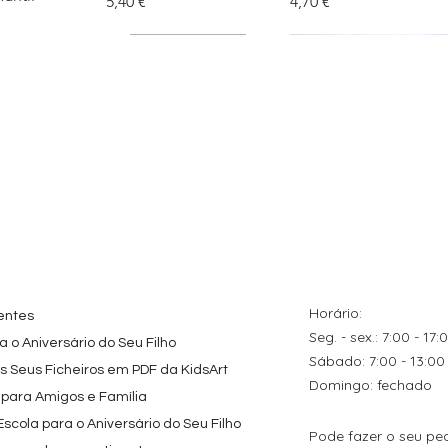
Preço
Preço
5,40 €
4,70 €
tes
ação rápida
Topo de Bolo
Visualização rápida
Kit de Festa Só Um
Visualização rápida
ados Panda
Octonautas
Bolinho 1 Lego
s para
Personalizado com
Friends
Festa
Nome
Preço promocional
A partir de
29,00 €
Preço
9,80 €
Horário:
entes
Seg. - sex.: 7:00 - 17:
 o Aniversário do Seu Filho
​​Sábado: 7:00 - 13:00
os Seus Ficheiros em PDF da KidsArt
​Domingo: fechado
 para Amigos e Família
cola para o Aniversário do Seu Filho
Pode fazer o seu pe