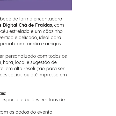
Encontre o campo d
Adicione ali todos 
desejados
Prefere fazer seu 
u bebé de forma encantadora
para nos contactar:
e Digital Chá de Fraldas
, com
, céu estrelado e um cãozinho
ertido e delicado, ideal para
ecial com família e amigos.
ser personalizado com todos os
 hora, local e sugestão de
vel em alta resolução para ser
des sociais ou até impresso em
is:
 espacial e balões em tons de
 com os dados do evento