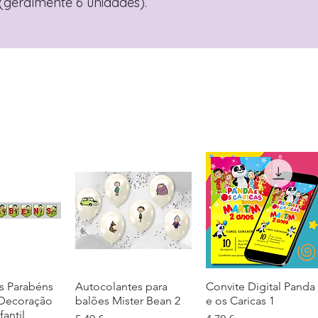
geralmente 6 unidades).
s Parabéns
ação rápida
Autocolantes para
Visualização rápida
Convite Digital Panda
Visualização rápida
 Decoração
balões Mister Bean 2
e os Caricas 1
fantil