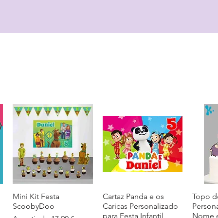
Mini Kit Festa
Visualização rápida
Cartaz Panda e os
Visualização rápida
Topo d
Visua
ScoobyDoo
Caricas Personalizado
Person
para Festa Infantil
Nome e