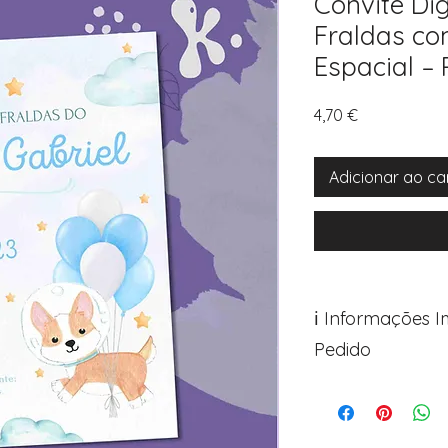
Convite Dig
Fraldas co
Espacial – 
Preço
4,70 €
Adicionar ao ca
ℹ️ Informações 
Pedido
Para personalizar s
Avance para a pági
após o carrinho)