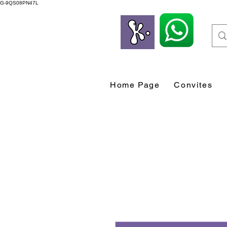
G-9QS08PN47L
Home Page
Convites