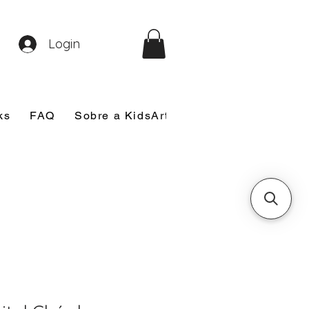
Login
ks
FAQ
Sobre a KidsArt
Sobre Mim
Nosso