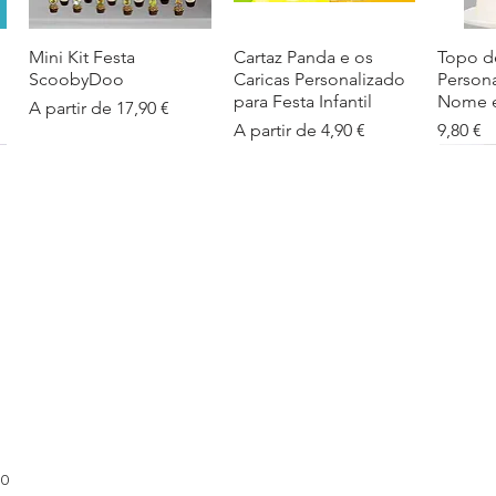
Mini Kit Festa
Visualização rápida
Cartaz Panda e os
Visualização rápida
Topo d
Visua
ScoobyDoo
Caricas Personalizado
Person
para Festa Infantil
Nome e
Preço promocional
A partir de
17,90 €
Preço promocional
Preço
A partir de
4,90 €
9,80 €
Cartaz Infantil
Visualização rápida
Figuras de Mesa
Visualização rápida
Autoco
Visua
Personalizado
Phineas e Ferb –
balões
Barbapapa com Nome
Decoração Criativa e
Preço
5,40 €
Divertida
Preço promocional
A partir de
4,90 €
Preço promocional
A partir de
12,00 €
00