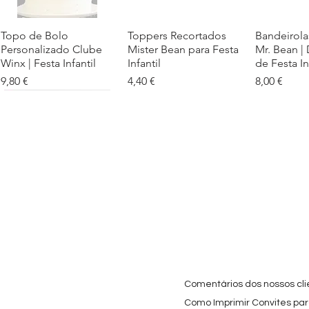
Topo de Bolo
Visualização rápida
Toppers Recortados
Visualização rápida
Bandeirola
Visualiz
Personalizado Clube
Mister Bean para Festa
Mr. Bean |
Winx | Festa Infantil
Infantil
de Festa In
Preço
Preço
Preço
9,80 €
4,40 €
8,00 €
Cartaz Phineas e Ferb
Visualização rápida
Topo de Bolo Phineas
Visualização rápida
Autocolan
Visualiz
Personalizado para
e Ferb Personalizado |
Personaliz
Festa Infantil
Nome e Idade
e os Carica
Copos de 
Preço promocional
Preço
A partir de
3,90 €
9,80 €
Preço
4,40 €
Comentários dos nossos cli
Como Imprimir Convites para