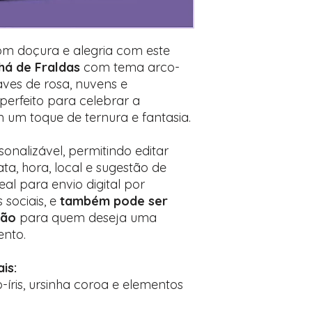
Encontre o campo d
Adicione ali todos 
desejados
Prefere fazer seu 
om doçura e alegria com este
para nos contactar:
Chá de Fraldas
com tema arco-
uaves de rosa, nuvens e
 perfeito para celebrar a
um toque de ternura e fantasia.
onalizável, permitindo editar
ta, hora, local e sugestão de
eal para envio digital por
 sociais, e
também pode ser
ção
para quem deseja uma
ento.
is:
-íris, ursinha coroa e elementos