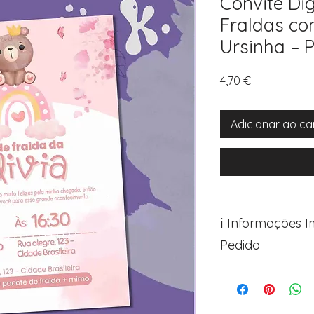
Convite Dig
Fraldas com
Ursinha – 
Preço
4,70 €
Adicionar ao ca
ℹ️ Informações 
Pedido
Para personalizar s
Avance para a pági
após o carrinho)