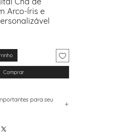
ital Chá de
 Arco-Íris e
Personalizável
rrinho
Comprar
Importantes para seu
eus artigos:
na de checkout (próximo passo