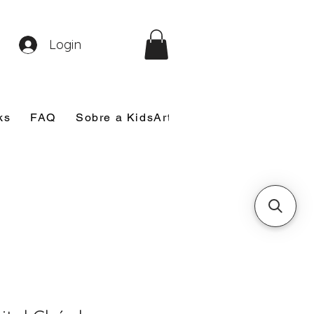
Login
ks
FAQ
Sobre a KidsArt
Sobre Mim
Nosso