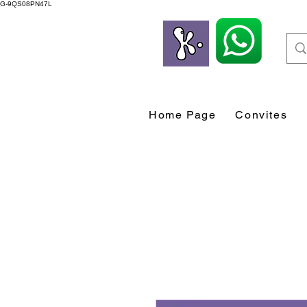
G-9QS08PN47L
Home Page
Convites