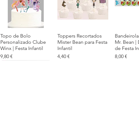
Topo de Bolo
Visualização rápida
Toppers Recortados
Visualização rápida
Bandeirola
Visualiz
Personalizado Clube
Mister Bean para Festa
Mr. Bean |
Winx | Festa Infantil
Infantil
de Festa In
Preço
Preço
Preço
9,80 €
4,40 €
8,00 €
Cartaz Phineas e Ferb
Visualização rápida
Topo de Bolo Phineas
Visualização rápida
Autocolan
Visualiz
Personalizado para
e Ferb Personalizado |
Personaliz
Festa Infantil
Nome e Idade
e os Carica
Copos de 