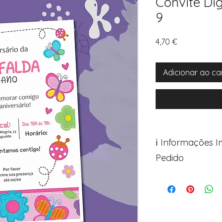
Convite Dig
9
Preço
4,70 €
Adicionar ao ca
ℹ️ Informações 
Pedido
Para personalizar s
Avance para a pági
após o carrinho)
Encontre o campo d
Adicione ali todos 