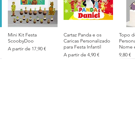
Mini Kit Festa
Visualização rápida
Cartaz Panda e os
Visualização rápida
Topo d
Visua
ScoobyDoo
Caricas Personalizado
Person
para Festa Infantil
Nome e
Preço promocional
A partir de
17,90 €
Preço promocional
Preço
A partir de
4,90 €
9,80 €
Cartaz Infantil
Visualização rápida
Figuras de Mesa
Visualização rápida
Autoco
Visua
Personalizado
Phineas e Ferb –
balões
Barbapapa com Nome
Decoração Criativa e
Preço
5,40 €
Divertida