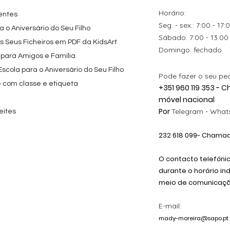
Preço promocional
A partir de
29,00 €
Preço
9,80 €
Horário:
entes
Seg. - sex.: 7:00 - 17:
 o Aniversário do Seu Filho
​​Sábado: 7:00 - 13:00
os Seus Ficheiros em PDF da KidsArt
​Domingo: fechado
 para Amigos e Família
cola para o Aniversário do Seu Filho
Pode fazer o seu pe
e com classe e etiqueta
+351 960 119 353 -
móvel nacional
Por
Telegram -
Whats
eites
232 618
099
- Chamada
O contacto telefóni
durante o horário in
meio de comunicação
E-mail:
mady-moreira@sapo.pt