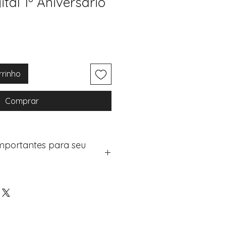
ital 1º Aniversário
rrinho
Comprar
Importantes para seu
eus artigos:
na de checkout (próximo passo
e "Notas do Pedido"
os detalhes de personalização