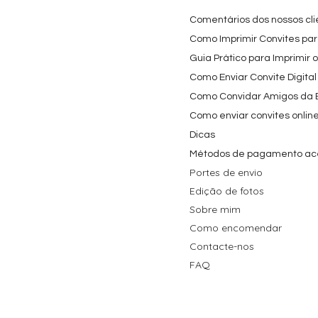
Preço promocional
Preço
A partir de
3,90 €
9,80 €
Preço
4,40 €
Comentários dos nossos cli
Como Imprimir Convites para
Guia Prático para Imprimir 
Como Enviar Convite Digital
Como Convidar Amigos da Es
Como enviar convites onlin
Dicas
Métodos de pagamento ac
Portes de envio
Edição de fotos
Sobre mim
Como encomendar
Contacte-nos
FAQ