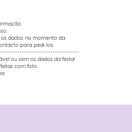
firmação
sso
r os dados no momento da
ntacto para pedi-los.
---------------------------------------
ável ou sem os dados da festa!
feitas com foto.
a.