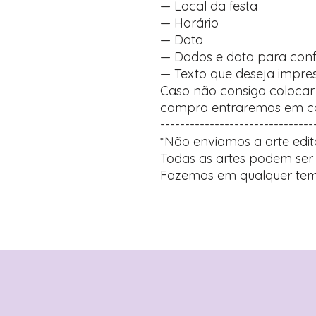
— Local da festa
— Horário
— Data
— Dados e data para con
— Texto que deseja impre
Caso não consiga coloca
compra entraremos em co
-------------------------------
*Não enviamos a arte edit
Todas as artes podem ser 
Fazemos em qualquer tem