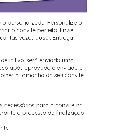
desejados
Prefere fazer seu 
para nos contactar:
ário personalizado: Personalize o
iar o convite perfeito. Envie
uantas vezes quiser. Entrega
--------------------------------------
definitivo, será enviada uma
 só após aprovado é enviado o
escolher o tamanho do seu convite
---------------------------------------
hes necessários para o convite na
rante o processo de finalização
ante