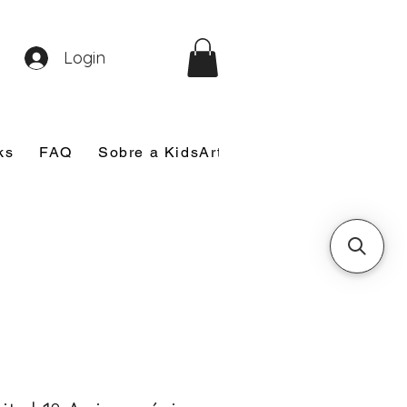
Login
ks
FAQ
Sobre a KidsArt
Sobre Mim
Nosso