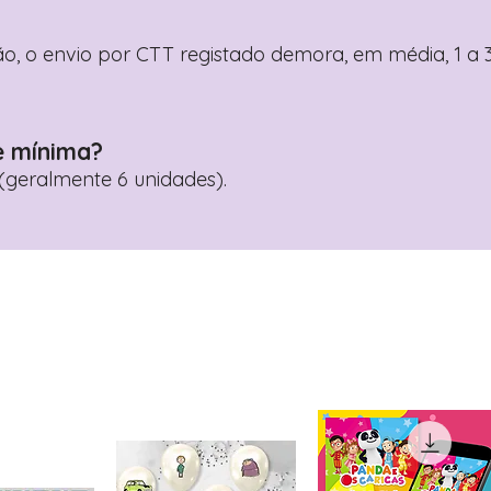
o, o envio por CTT registado demora, em média, 1 a 3
e mínima?
geralmente 6 unidades).