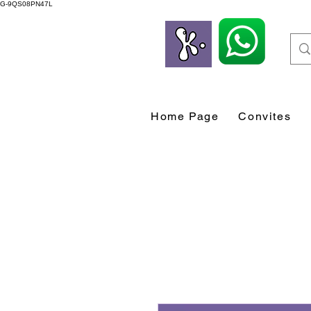
G-9QS08PN47L
Home Page
Convites