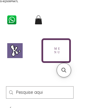
G-9QS08PN47L
ME
NU