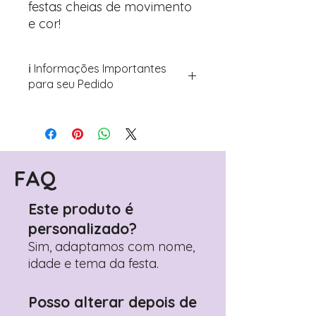
festas cheias de movimento
e cor!
ℹ️ Informações Importantes
para seu Pedido
Para personalizar seus artigos:
Avance para a página de checkout
(próximo passo após o carrinho)
Encontre o campo de "Notas do
Pedido"
FAQ
Adicione ali todos os detalhes de
personalização desejados
Este produto é
Prefere fazer seu pedido pelo
personalizado?
WhatsApp?
Clique aqui para nos
contactar: +351 960 119 353
Sim, adaptamos com nome,
idade e tema da festa.
Posso alterar depois de