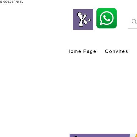
G-9QS08PN47L
Home Page
Convites