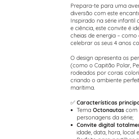
Prepara-te para uma aven
diversão com este encan
Inspirado na série infanti
e ciência, este convite é i
cheias de energia – como o
celebrar os seus 4 anos 
O design apresenta os per
(como o Capitão Polar, Pe
rodeados por corais color
criando o ambiente perfei
marítima.
✅
Características principa
Tema
Octonautas
com e
personagens da série;
Convite digital totalm
idade, data, hora, loca