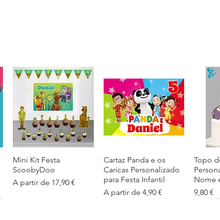
Mini Kit Festa
Visualização rápida
Cartaz Panda e os
Visualização rápida
Topo d
Visua
ScoobyDoo
Caricas Personalizado
Person
para Festa Infantil
Nome e
Preço promocional
A partir de
17,90 €
Preço promocional
Preço
A partir de
4,90 €
9,80 €