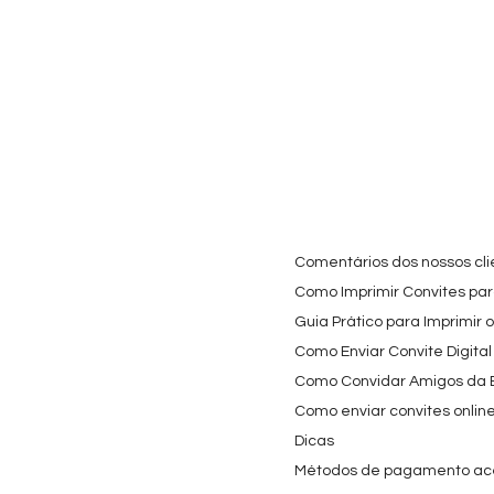
Cartaz Phineas e Ferb
Visualização rápida
Topo de Bolo Phineas
Visualização rápida
Autocolan
Visualiz
Personalizado para
e Ferb Personalizado |
Personaliz
Festa Infantil
Nome e Idade
e os Carica
Copos de 
Preço promocional
Preço
A partir de
3,90 €
9,80 €
Preço
4,40 €
Comentários dos nossos cli
Como Imprimir Convites para
Guia Prático para Imprimir 
Como Enviar Convite Digital
Como Convidar Amigos da Es
Como enviar convites onlin
Dicas
Métodos de pagamento ac