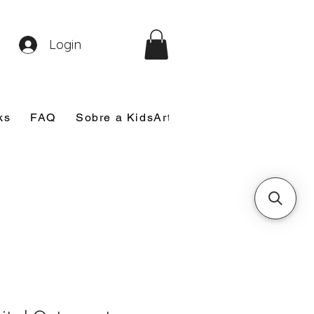
Login
ks
FAQ
Sobre a KidsArt
Sobre Mim
Nosso