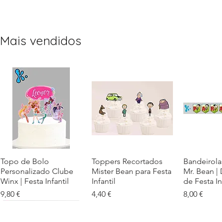
Mais vendidos
Topo de Bolo
Visualização rápida
Toppers Recortados
Visualização rápida
Bandeirola
Visualiz
Personalizado Clube
Mister Bean para Festa
Mr. Bean |
Winx | Festa Infantil
Infantil
de Festa In
Preço
Preço
Preço
9,80 €
4,40 €
8,00 €