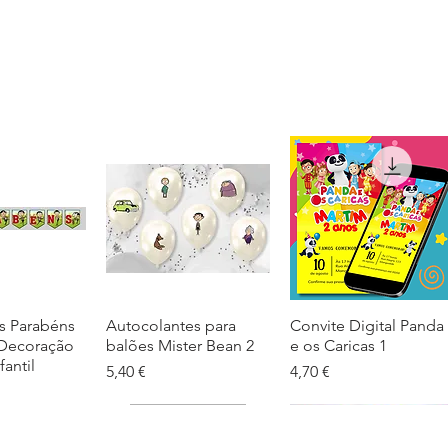
s Parabéns
ação rápida
Autocolantes para
Visualização rápida
Convite Digital Panda
Visualização rápida
 Decoração
balões Mister Bean 2
e os Caricas 1
fantil
Preço
Preço
5,40 €
4,70 €