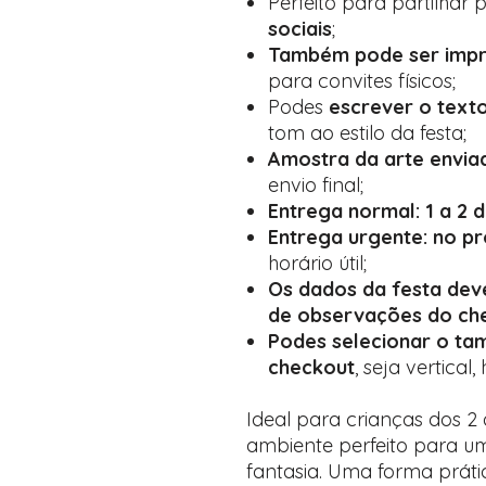
Perfeito para partilhar 
sociais
;
Também pode ser impr
para convites físicos;
Podes
escrever o text
tom ao estilo da festa;
Amostra da arte envi
envio final;
Entrega normal: 1 a 2 d
Entrega urgente: no pr
horário útil;
Os dados da festa de
de observações do ch
Podes selecionar o ta
checkout
, seja vertical
Ideal para crianças dos 2 
ambiente perfeito para um
fantasia. Uma forma prátic