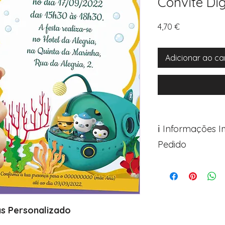
Convite Di
Preço
4,70 €
Adicionar ao ca
ℹ️ Informações 
Pedido
Para personalizar s
Avance para a pági
após o carrinho)
Encontre o campo d
Adicione ali todos 
as Personalizado
desejados