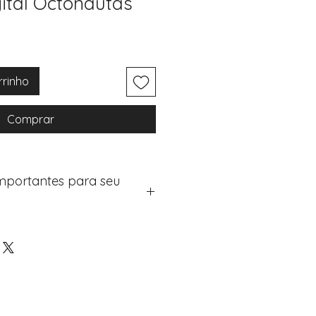
gital Octonautas
rrinho
Comprar
Importantes para seu
eus artigos:
na de checkout (próximo passo
e "Notas do Pedido"
os detalhes de personalização