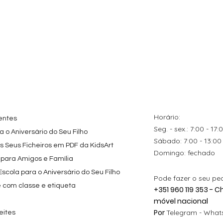
tes
ação rápida
Topo de Bolo
Visualização rápida
Kit de Festa Só Um
Visualização rápida
ados Panda
Octonautas
Bolinho 1 Lego
s para
Personalizado com
Friends
Festa
Nome
Preço promocional
A partir de
29,00 €
Preço
9,80 €
Horário:
entes
Seg. - sex.: 7:00 - 17:
 o Aniversário do Seu Filho
​​Sábado: 7:00 - 13:00
os Seus Ficheiros em PDF da KidsArt
​Domingo: fechado
 para Amigos e Família
cola para o Aniversário do Seu Filho
Pode fazer o seu pe
e com classe e etiqueta
+351 960 119 353 -
móvel nacional
Por
Telegram -
Whats
eites