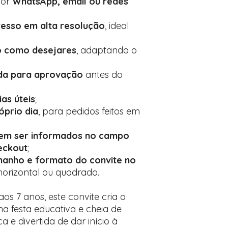
por
WhatsApp, email ou redes
esso em alta resolução
, ideal
o como desejares
, adaptando o
ada para aprovação
antes do
ias úteis
;
óprio dia
, para pedidos feitos em
vem ser informados no campo
eckout
;
manho e formato do convite no
, horizontal ou quadrado.
aos 7 anos, este convite cria o
a festa educativa e cheia de
a e divertida de dar início à