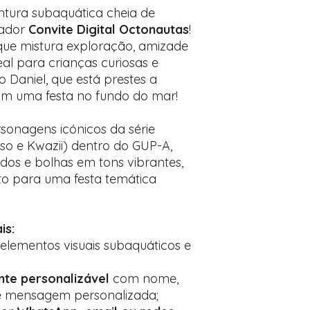
Prefere fazer seu 
tura subaquática cheia de
para nos contactar:
tador
Convite Digital Octonautas
!
l que mistura exploração, amizade
deal para crianças curiosas e
 Daniel, que está prestes a
com uma festa no fundo do mar!
sonagens icónicos da série
so e Kwazii) dentro do GUP-A,
idos e bolhas em tons vibrantes,
to para uma festa temática
is:
lementos visuais subaquáticos e
ente personalizável
com nome,
l e mensagem personalizada;