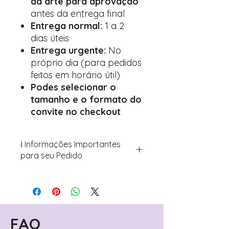
da arte para aprovação
antes da entrega final
Entrega normal:
1 a 2
dias úteis
Entrega urgente:
No
próprio dia (para pedidos
feitos em horário útil)
Podes selecionar o
tamanho e o formato do
convite no checkout
ℹ️ Informações Importantes
para seu Pedido
Para personalizar seus artigos:
Avance para a página de checkout
(próximo passo após o carrinho)
Encontre o campo de "Notas do
Pedido"
FAQ
Adicione ali todos os detalhes de