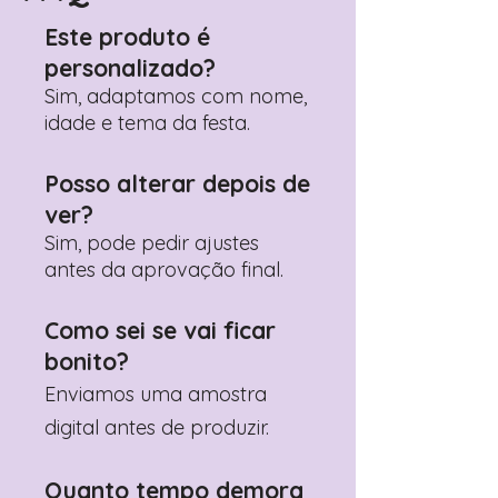
personalização desejados
Este produto é
Prefere fazer seu pedido pelo
personalizado?
WhatsApp?
Clique aqui para nos
contactar: +351 960 119 353
Sim, adaptamos com nome,
idade e tema da festa.
Posso alterar depois de
ver?
Sim, pode pedir ajustes
antes da aprovação final.
Como sei se vai ficar
bonito?
Enviamos uma amostra
digital antes de produzir.
Quanto tempo demora