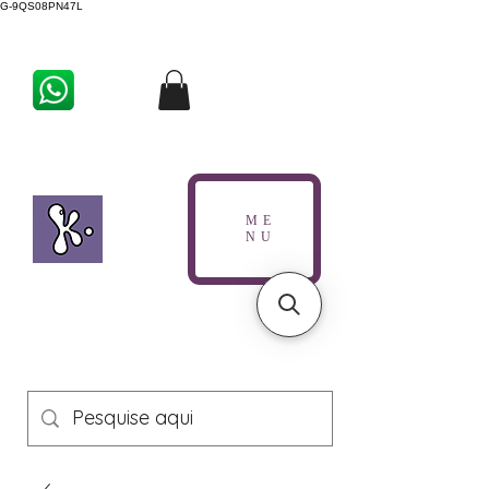
G-9QS08PN47L
ME
NU