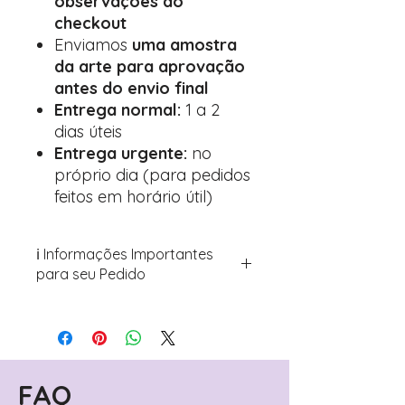
observações do
checkout
Enviamos
uma amostra
da arte para aprovação
antes do envio final
Entrega normal:
1 a 2
dias úteis
Entrega urgente:
no
próprio dia (para pedidos
feitos em horário útil)
ℹ️ Informações Importantes
para seu Pedido
Para personalizar seus artigos:
Avance para a página de checkout
(próximo passo após o carrinho)
Encontre o campo de "Notas do
Pedido"
FAQ
Adicione ali todos os detalhes de