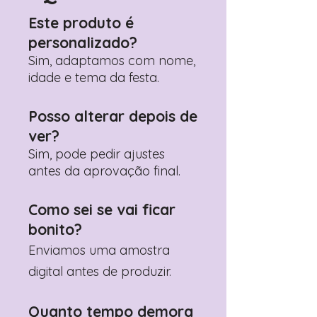
personalização desejados
Este produto é
Prefere fazer seu pedido pelo
personalizado?
WhatsApp?
Clique aqui para nos
contactar: +351 960 119 353
Sim, adaptamos com nome,
idade e tema da festa.
Posso alterar depois de
ver?
Sim, pode pedir ajustes
antes da aprovação final.
Como sei se vai ficar
bonito?
Enviamos uma amostra
digital antes de produzir.
Quanto tempo demora