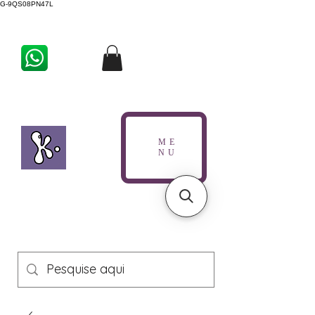
G-9QS08PN47L
ME
NU