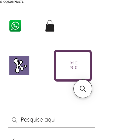
G-9QS08PN47L
ME
NU