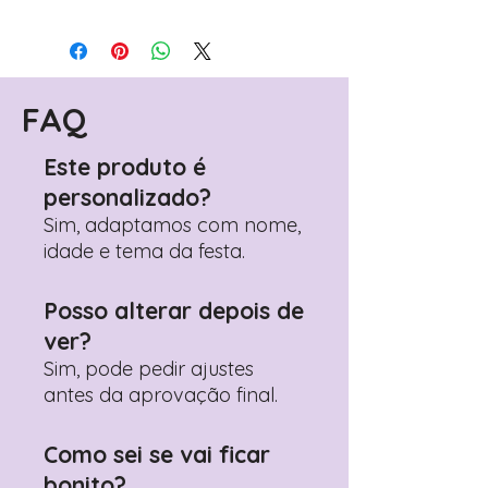
Para personalizar seus artigos:
Avance para a página de checkout
(próximo passo após o carrinho)
Encontre o campo de "Notas do
Pedido"
FAQ
Adicione ali todos os detalhes de
personalização desejados
Este produto é
Prefere fazer seu pedido pelo
personalizado?
WhatsApp?
Clique aqui para nos
contactar: +351 960 119 353
Sim, adaptamos com nome,
idade e tema da festa.
Posso alterar depois de
ver?
Sim, pode pedir ajustes
antes da aprovação final.
Como sei se vai ficar
bonito?