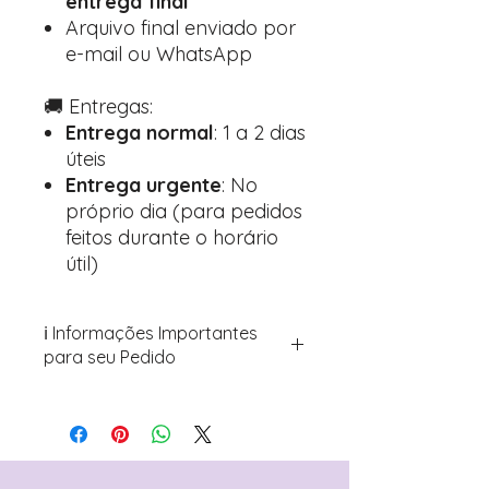
entrega final
Arquivo final enviado por
e-mail ou WhatsApp
🚚 Entregas:
Entrega normal
: 1 a 2 dias
úteis
Entrega urgente
: No
próprio dia (para pedidos
feitos durante o horário
útil)
ℹ️ Informações Importantes
para seu Pedido
Para personalizar seus artigos:
Avance para a página de checkout
(próximo passo após o carrinho)
Encontre o campo de "Notas do