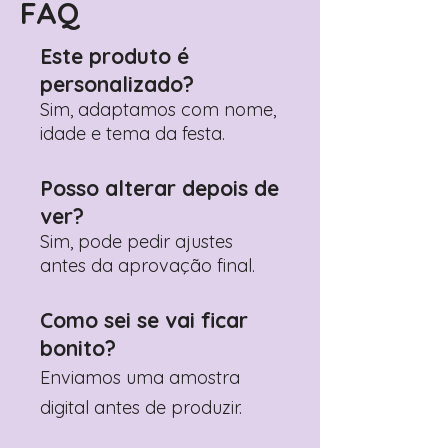
Pedido"
FAQ
Adicione ali todos os detalhes de
personalização desejados
Este produto é
Prefere fazer seu pedido pelo
personalizado?
WhatsApp?
Clique aqui para nos
contactar: +351 960 119 353
Sim, adaptamos com nome,
idade e tema da festa.
Posso alterar depois de
ver?
Sim, pode pedir ajustes
antes da aprovação final.
Como sei se vai ficar
bonito?
Enviamos uma amostra
digital antes de produzir.