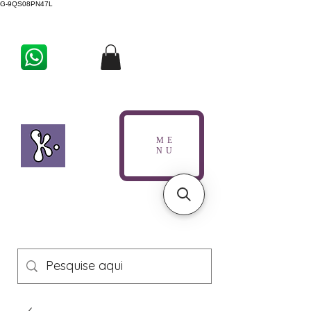
G-9QS08PN47L
ME
NU