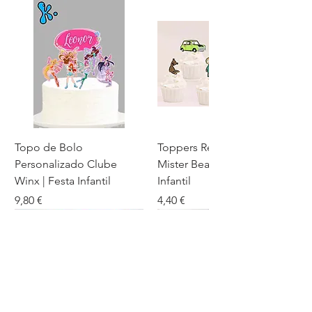
Topo de Bolo
Toppers Recortados
Personalizado Clube
Mister Bean para Festa
Winx | Festa Infantil
Infantil
Preço
Preço
9,80 €
4,40 €