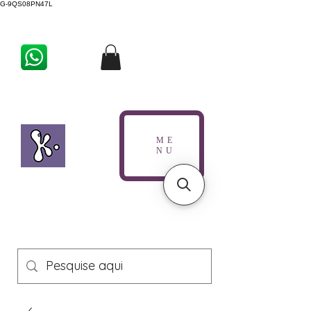
G-9QS08PN47L
ME
NU