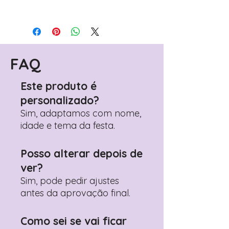
Para personalizar seus artigos:
Avance para a página de checkout
(próximo passo após o carrinho)
Encontre o campo de "Notas do
Pedido"
FAQ
Adicione ali todos os detalhes de
personalização desejados
Este produto é
Prefere fazer seu pedido pelo
personalizado?
WhatsApp?
Clique aqui para nos
contactar: +351 960 119 353
Sim, adaptamos com nome,
idade e tema da festa.
Posso alterar depois de
ver?
Sim, pode pedir ajustes
antes da aprovação final.
Como sei se vai ficar