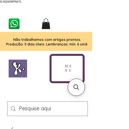
G-9QS08PN47L
Não trabalhamos com artigos prontos.
Produção: 5 dias úteis. Lembranças: mín. 6 unid.
ME
NU