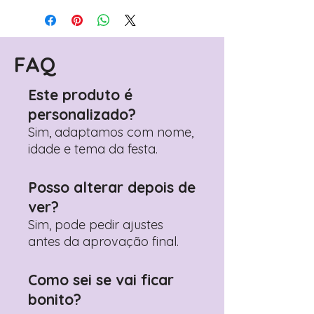
Avance para a página de checkout
(próximo passo após o carrinho)
Encontre o campo de "Notas do
Pedido"
FAQ
Adicione ali todos os detalhes de
personalização desejados
Este produto é
Prefere fazer seu pedido pelo
personalizado?
WhatsApp?
Clique aqui para nos
contactar: +351 960 119 353
Sim, adaptamos com nome,
idade e tema da festa.
Posso alterar depois de
ver?
Sim, pode pedir ajustes
antes da aprovação final.
Como sei se vai ficar
bonito?