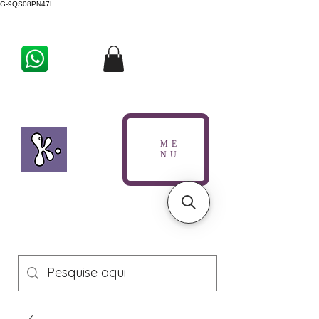
G-9QS08PN47L
ME
NU