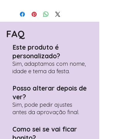
Para personalizar seus artigos:
Avance para a página de checkout
(próximo passo após o carrinho)
Encontre o campo de "Notas do
Pedido"
FAQ
Adicione ali todos os detalhes de
personalização desejados
Este produto é
Prefere fazer seu pedido pelo
personalizado?
WhatsApp?
Clique aqui para nos
contactar: +351 960 119 353
Sim, adaptamos com nome,
idade e tema da festa.
Posso alterar depois de
ver?
Sim, pode pedir ajustes
antes da aprovação final.
Como sei se vai ficar
bonito?