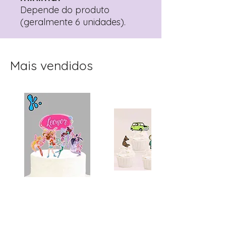
Depende do produto
(geralmente 6 unidades).
Mais vendidos
Topo de Bolo
Toppers Recortados
Personalizado Clube
Mister Bean para Festa
Winx | Festa Infantil
Infantil