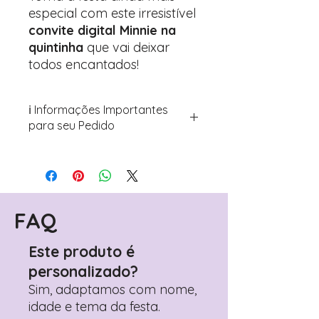
especial com este irresistível
convite digital Minnie na
quintinha
que vai deixar
todos encantados!
ℹ️ Informações Importantes
para seu Pedido
Para personalizar seus artigos:
Avance para a página de checkout
(próximo passo após o carrinho)
Encontre o campo de "Notas do
Pedido"
FAQ
Adicione ali todos os detalhes de
personalização desejados
Este produto é
Prefere fazer seu pedido pelo
personalizado?
WhatsApp?
Clique aqui para nos
contactar: +351 960 119 353
Sim, adaptamos com nome,
idade e tema da festa.