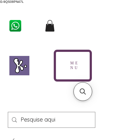
G-9QS08PN47L
ME
NU