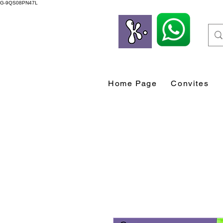
G-9QS08PN47L
Home Page
Convites