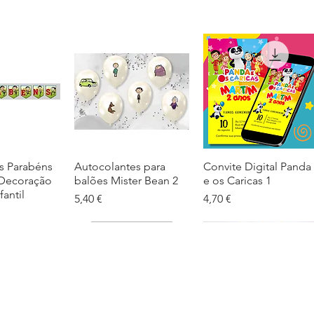
s Parabéns
ação rápida
Autocolantes para
Visualização rápida
Convite Digital Panda
Visualização rápida
 Decoração
balões Mister Bean 2
e os Caricas 1
fantil
Preço
Preço
5,40 €
4,70 €