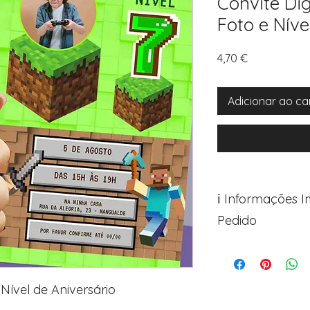
Convite Dig
Foto e Níve
Preço
4,70 €
Adicionar ao ca
ℹ️ Informações 
Pedido
Para personalizar s
Avance para a pági
após o carrinho)
 Nível de Aniversário
Encontre o campo d
Adicione ali todos 