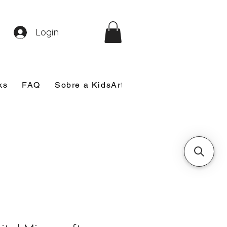
Login
ks
FAQ
Sobre a KidsArt
Sobre Mim
Nosso