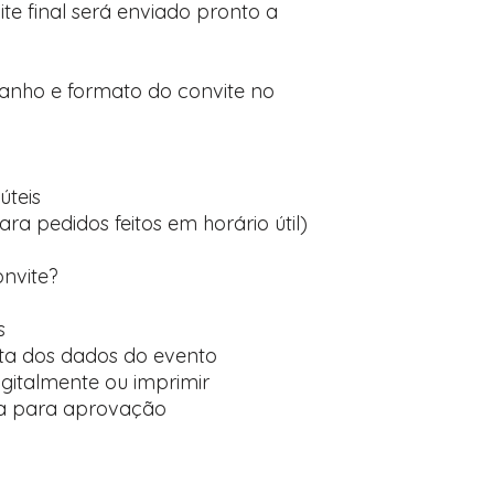
te final será enviado pronto a
manho e formato do convite no
úteis
ara pedidos feitos em horário útil)
onvite?
s
ta dos dados do evento
digitalmente ou imprimir
ída para aprovação