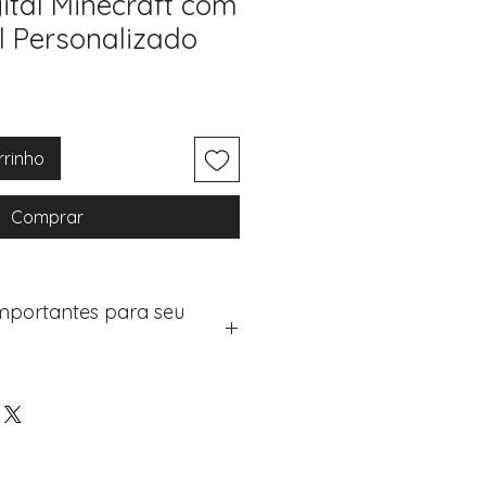
ital Minecraft com
l Personalizado
rrinho
Comprar
Importantes para seu
eus artigos:
na de checkout (próximo passo
e "Notas do Pedido"
os detalhes de personalização