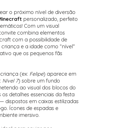
desejados
Prefere fazer seu 
ar o próximo nível de diversão
para nos contactar:
Minecraft
personalizado, perfeito
 temáticos! Com um visual
 convite combina elementos
craft com a possibilidade de
 criança e a idade como “nível”
ativo que os pequenos fãs
criança (ex:
Felipe
) aparece em
:
Nível 7
) sobre um fundo
metendo ao visual dos blocos do
s os detalhes essenciais da festa
— dispostos em caixas estilizadas
go. Ícones de espadas e
biente imersivo.