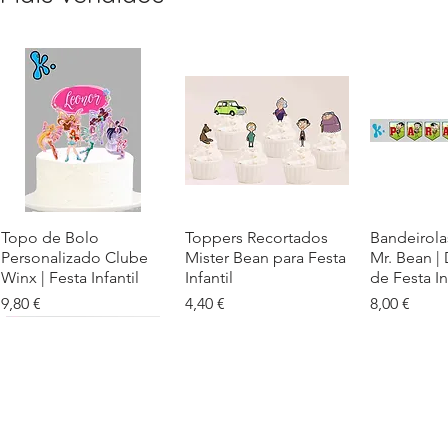
Topo de Bolo
Visualização rápida
Toppers Recortados
Visualização rápida
Bandeirola
Visualiz
Personalizado Clube
Mister Bean para Festa
Mr. Bean |
Winx | Festa Infantil
Infantil
de Festa In
Preço
Preço
Preço
9,80 €
4,40 €
8,00 €