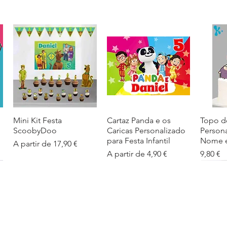
Mini Kit Festa
Visualização rápida
Cartaz Panda e os
Visualização rápida
Topo d
Visua
ScoobyDoo
Caricas Personalizado
Person
para Festa Infantil
Nome e
Preço promocional
A partir de
17,90 €
Preço promocional
Preço
A partir de
4,90 €
9,80 €