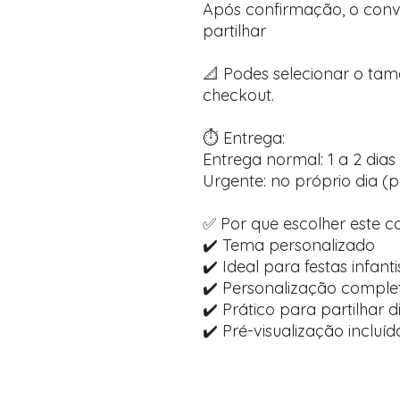
Após confirmação, o convi
partilhar
📐 Podes selecionar o ta
checkout.
⏱️ Entrega:
Entrega normal: 1 a 2 dias 
Urgente: no próprio dia (p
✅ Por que escolher este c
✔️ Tema personalizado
✔️ Ideal para festas infanti
✔️ Personalização comple
✔️ Prático para partilhar 
✔️ Pré-visualização inclu