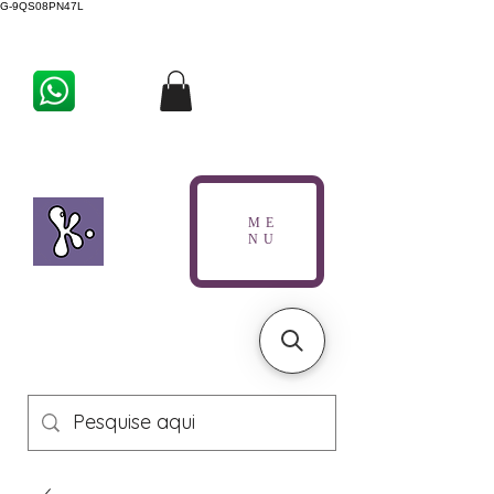
G-9QS08PN47L
ME
NU