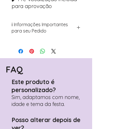
para aprovação
ℹ️ Informações Importantes
para seu Pedido
Para personalizar seus artigos:
Avance para a página de checkout
(próximo passo após o carrinho)
Encontre o campo de "Notas do
Pedido"
FAQ
Adicione ali todos os detalhes de
personalização desejados
Este produto é
Prefere fazer seu pedido pelo
personalizado?
WhatsApp?
Clique aqui para nos
contactar: +351 960 119 353
Sim, adaptamos com nome,
idade e tema da festa.
Posso alterar depois de
ver?