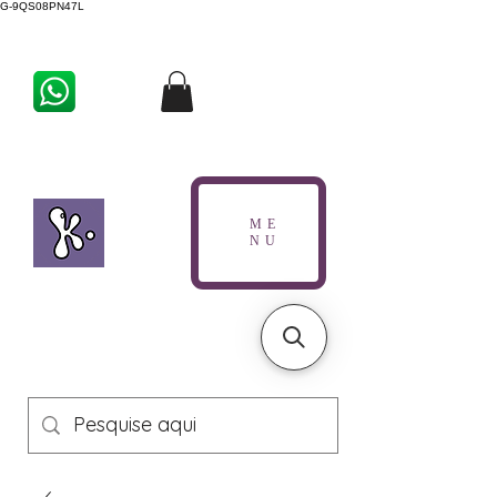
G-9QS08PN47L
ME
NU