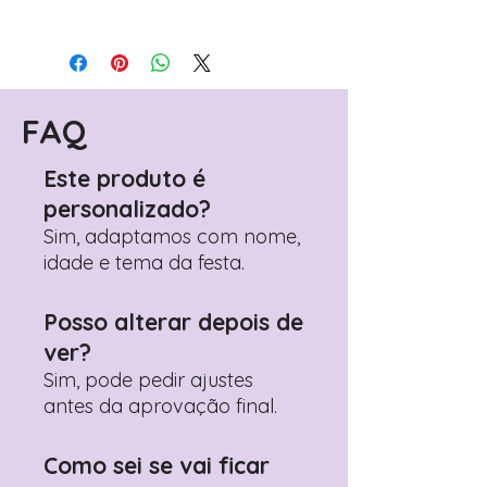
Para personalizar seus artigos:
Avance para a página de checkout
(próximo passo após o carrinho)
Encontre o campo de "Notas do
Pedido"
FAQ
Adicione ali todos os detalhes de
personalização desejados
Este produto é
Prefere fazer seu pedido pelo
personalizado?
WhatsApp?
Clique aqui para nos
contactar: +351 960 119 353
Sim, adaptamos com nome,
idade e tema da festa.
Posso alterar depois de
ver?
Sim, pode pedir ajustes
antes da aprovação final.
Como sei se vai ficar