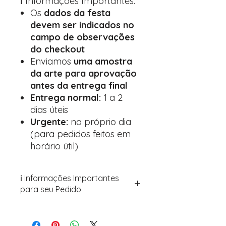
ℹ️ Informações Importantes:
Os
dados da festa
devem ser indicados no
campo de observações
do checkout
Enviamos
uma amostra
da arte para aprovação
antes da entrega final
Entrega normal:
1 a 2
dias úteis
Urgente:
no próprio dia
(para pedidos feitos em
horário útil)
ℹ️ Informações Importantes
para seu Pedido
Para personalizar seus artigos:
Avance para a página de checkout