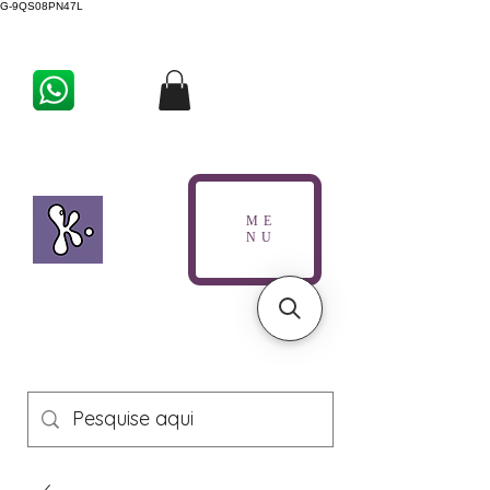
G-9QS08PN47L
ME
NU