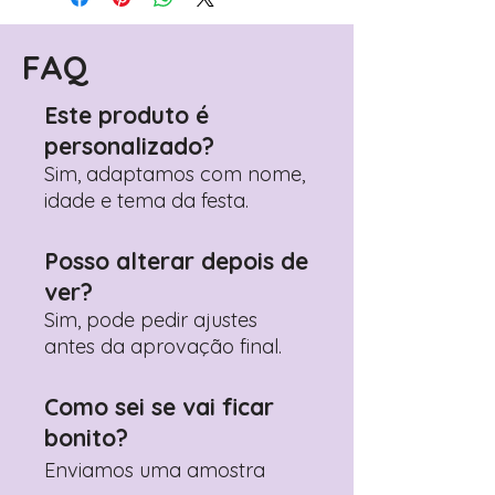
(próximo passo após o carrinho)
Encontre o campo de "Notas do
Pedido"
FAQ
Adicione ali todos os detalhes de
personalização desejados
Este produto é
Prefere fazer seu pedido pelo
personalizado?
WhatsApp?
Clique aqui para nos
contactar: +351 960 119 353
Sim, adaptamos com nome,
idade e tema da festa.
Posso alterar depois de
ver?
Sim, pode pedir ajustes
antes da aprovação final.
Como sei se vai ficar
bonito?
Enviamos uma amostra