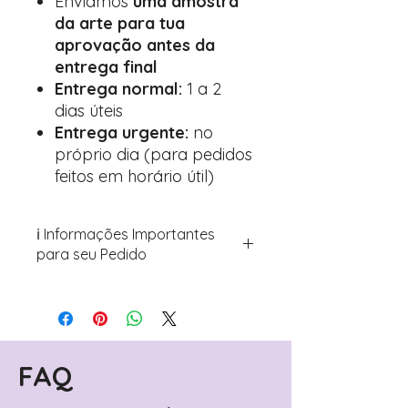
Enviamos
uma amostra
da arte para tua
aprovação antes da
entrega final
Entrega normal:
1 a 2
dias úteis
Entrega urgente:
no
próprio dia (para pedidos
feitos em horário útil)
ℹ️ Informações Importantes
para seu Pedido
Para personalizar seus artigos:
Avance para a página de checkout
(próximo passo após o carrinho)
Encontre o campo de "Notas do
Pedido"
FAQ
Adicione ali todos os detalhes de
personalização desejados