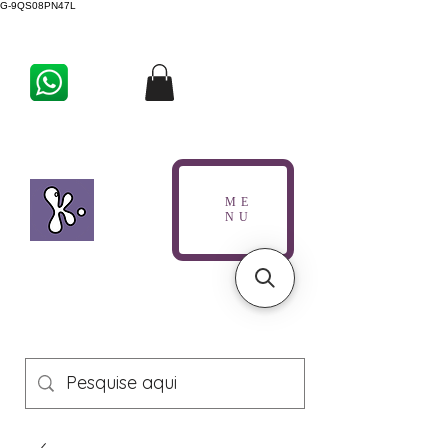
G-9QS08PN47L
ME
NU