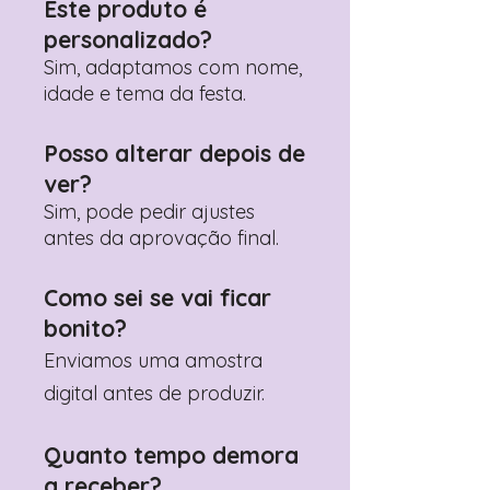
Este produto é
Prefere fazer seu pedido pelo
personalizado?
WhatsApp?
Clique aqui para nos
contactar: +351 960 119 353
Sim, adaptamos com nome,
idade e tema da festa.
Posso alterar depois de
ver?
Sim, pode pedir ajustes
antes da aprovação final.
Como sei se vai ficar
bonito?
Enviamos uma amostra
digital antes de produzir.
Quanto tempo demora
a receber?