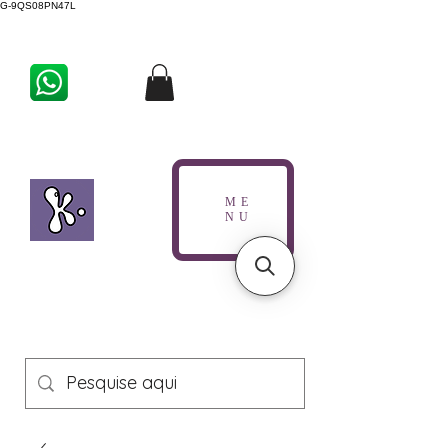
G-9QS08PN47L
ME
NU