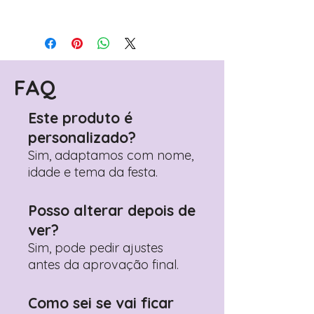
Para personalizar seus artigos:
Avance para a página de checkout
(próximo passo após o carrinho)
Encontre o campo de "Notas do
Pedido"
FAQ
Adicione ali todos os detalhes de
personalização desejados
Este produto é
Prefere fazer seu pedido pelo
personalizado?
WhatsApp?
Clique aqui para nos
contactar: +351 960 119 353
Sim, adaptamos com nome,
idade e tema da festa.
Posso alterar depois de
ver?
Sim, pode pedir ajustes
antes da aprovação final.
Como sei se vai ficar