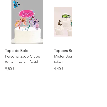
Topo de Bolo
Toppers Recortados
Personalizado Clube
Mister Bean para Festa
Winx | Festa Infantil
Infantil
Preço
Preço
9,80 €
4,40 €