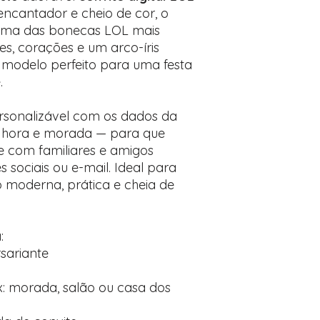
Prefere fazer seu 
ncantador e cheio de cor, o
para nos contactar:
uma das bonecas LOL mais
es, corações e um arco-íris
 modelo perfeito para uma festa
.
ersonalizável com os dados da
a, hora e morada — para que
te com familiares e amigos
s sociais ou e-mail. Ideal para
moderna, prática e cheia de
:
sariante
x: morada, salão ou casa dos