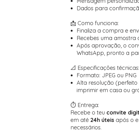
Mensagem personalizad
Dados para confirmação
📩 Como funciona:
Finaliza a compra e en
Recebes uma amostra di
Após aprovação, o conv
WhatsApp, pronto a part
📐 Especificações técnicas
Formato: JPEG ou PNG
Alta resolução (perfeito
imprimir em casa ou grá
⏱️ Entrega:
Recebe o teu
convite digi
em até
24h úteis
após o e
necessários.