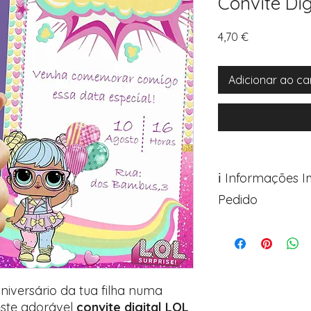
Convite Dig
Preço
4,70 €
Adicionar ao ca
ℹ️ Informações 
Pedido
Para personalizar s
Avance para a pági
após o carrinho)
Encontre o campo d
Adicione ali todos 
niversário da tua filha numa
desejados
ste adorável
convite digital LOL