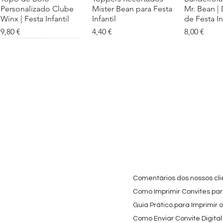
Personalizado Clube
Mister Bean para Festa
Mr. Bean |
Winx | Festa Infantil
Infantil
de Festa In
Preço
Preço
Preço
9,80 €
4,40 €
8,00 €
Cartaz Phineas e Ferb
Visualização rápida
Topo de Bolo Phineas
Visualização rápida
Autocolan
Visualiz
Personalizado para
e Ferb Personalizado |
Personaliz
Festa Infantil
Nome e Idade
e os Carica
Copos de 
Preço promocional
Preço
A partir de
3,90 €
9,80 €
Preço
4,40 €
Comentários dos nossos cli
Como Imprimir Convites para
Guia Prático para Imprimir 
Como Enviar Convite Digital