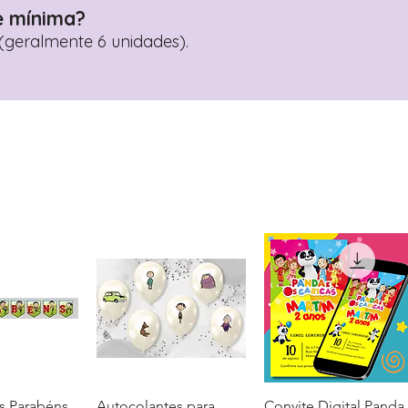
e mínima?
geralmente 6 unidades).
s Parabéns
ação rápida
Autocolantes para
Visualização rápida
Convite Digital Panda
Visualização rápida