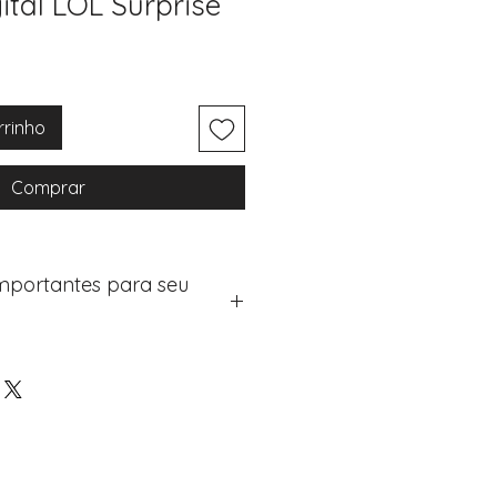
ital LOL Surprise
rrinho
Comprar
Importantes para seu
eus artigos:
na de checkout (próximo passo
e "Notas do Pedido"
os detalhes de personalização