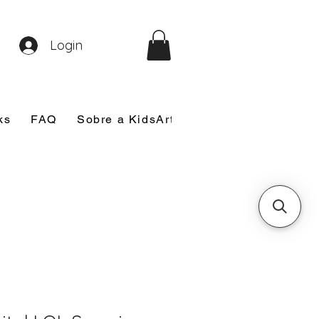
Login
ks
FAQ
Sobre a KidsArt
Sobre Mim
Nosso