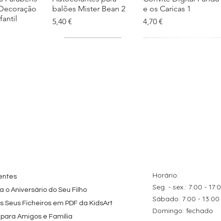
 Decoração
balões Mister Bean 2
e os Caricas 1
fantil
Preço
Preço
5,40 €
4,70 €
tes
ação rápida
Topo de Bolo
Visualização rápida
Kit de Festa Só Um
Visualização rápida
ados Panda
Octonautas
Bolinho 1 Lego
s para
Personalizado com
Friends
Festa
Nome
Preço promocional
A partir de
29,00 €
Preço
9,80 €
Horário:
entes
Seg. - sex.: 7:00 - 17:
 o Aniversário do Seu Filho
​​Sábado: 7:00 - 13:00
os Seus Ficheiros em PDF da KidsArt
​Domingo: fechado
 para Amigos e Família