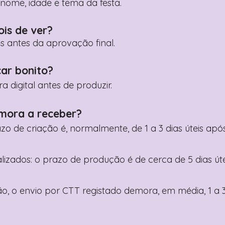
ome, idade e tema da festa.
ois de ver?
es antes da aprovação final.
car bonito?
digital antes de produzir.
mora a receber?
razo de criação é, normalmente, de 1 a 3 dias úteis a
nalizados: o prazo de produção é de cerca de 5 dias ú
o, o envio por CTT registado demora, em média, 1 a 3