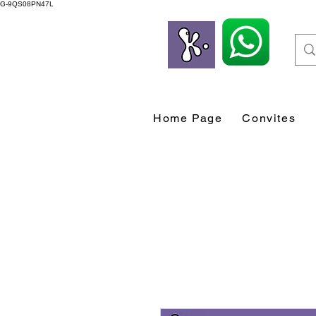
G-9QS08PN47L
Home Page
Convites