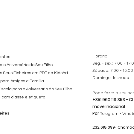
tes
ação rápida
Topo de Bolo
Visualização rápida
Kit de Festa Só Um
Visualização rápida
ados Panda
Octonautas
Bolinho 1 Lego
s para
Personalizado com
Friends
Festa
Nome
Preço promocional
A partir de
29,00 €
Preço
9,80 €
Horário:
entes
Seg. - sex.: 7:00 - 17:
 o Aniversário do Seu Filho
​​Sábado: 7:00 - 13:00
os Seus Ficheiros em PDF da KidsArt
​Domingo: fechado
 para Amigos e Família
cola para o Aniversário do Seu Filho
Pode fazer o seu pe
e com classe e etiqueta
+351 960 119 353 -
móvel nacional
Por
Telegram -
Whats
eites
232 618
099
- Chamada