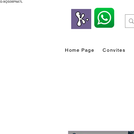
G-9QS08PN47L
Home Page
Convites