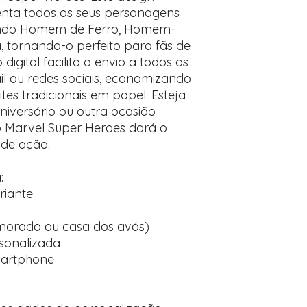
senta todos os seus personagens
desejados
Prefere fazer seu 
luindo Homem de Ferro, Homem-
para nos contactar:
 tornando-o perfeito para fãs de
digital facilita o envio a todos os
l ou redes sociais, economizando
es tradicionais em papel. Esteja
versário ou outra ocasião
go Marvel Super Heroes dará o
 de ação.
:
riante
 morada ou casa dos avós)
sonalizada
martphone