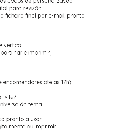
 os dados de personalização
tal para revisão
ficheiro final por e-mail, pronto
:
 vertical
partilhar e imprimir)
se encomendares até às 17h)
onvite?
 universo do tema
to pronto a usar
gitalmente ou imprimir