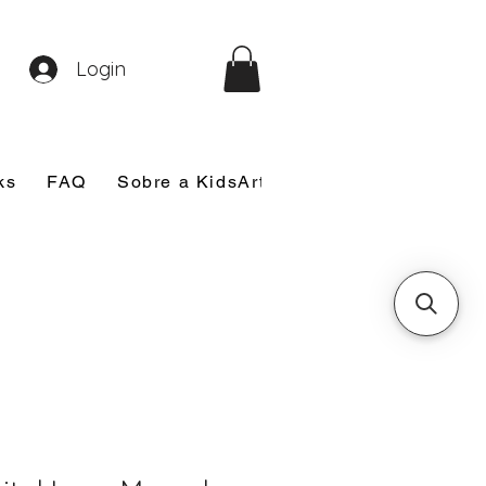
Login
ks
FAQ
Sobre a KidsArt
Sobre Mim
Nosso