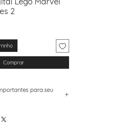
ital Lego Marvel
es 2
rrinho
Comprar
Importantes para seu
eus artigos:
na de checkout (próximo passo
e "Notas do Pedido"
os detalhes de personalização