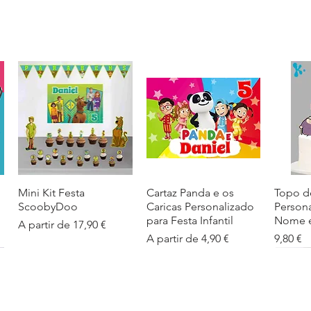
Mini Kit Festa
Visualização rápida
Cartaz Panda e os
Visualização rápida
Topo d
Visua
ScoobyDoo
Caricas Personalizado
Person
para Festa Infantil
Nome e
Preço promocional
A partir de
17,90 €
Preço promocional
Preço
A partir de
4,90 €
9,80 €