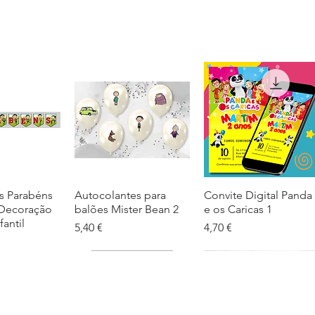
s Parabéns
ação rápida
Autocolantes para
Visualização rápida
Convite Digital Panda
Visualização rápida
 Decoração
balões Mister Bean 2
e os Caricas 1
fantil
Preço
Preço
5,40 €
4,70 €