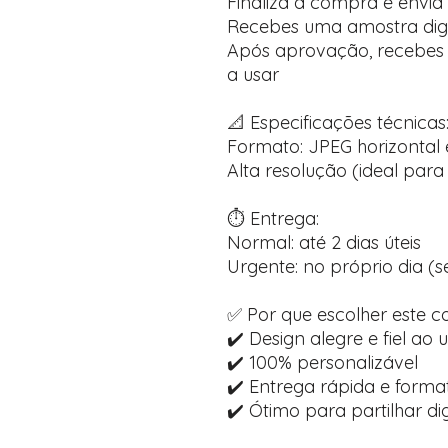
Finaliza a compra e envia
Recebes uma amostra digi
Após aprovação, recebes o 
a usar
📐 Especificações técnicas
Formato: JPEG horizontal e
Alta resolução (ideal para 
⏱️ Entrega:
Normal: até 2 dias úteis
Urgente: no próprio dia (
✅ Por que escolher este c
✔️ Design alegre e fiel ao
✔️ 100% personalizável
✔️ Entrega rápida e forma
✔️ Ótimo para partilhar di