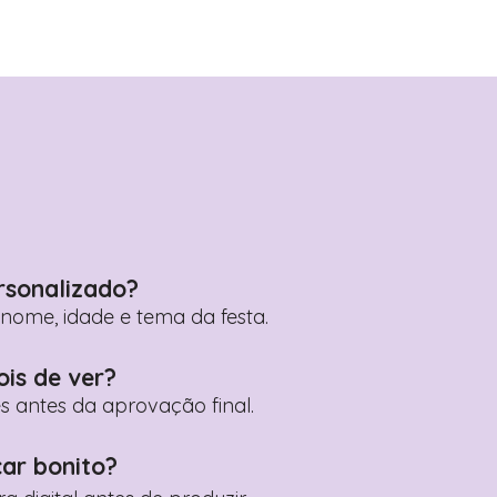
rsonalizado?
ome, idade e tema da festa.
ois de ver?
es antes da aprovação final.
car bonito?