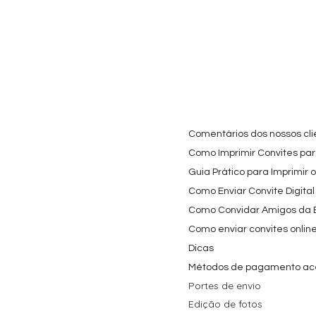
Cartaz Phineas e Ferb
Visualização rápida
Topo de Bolo Phineas
Visualização rápida
Autocolan
Visualiz
Personalizado para
e Ferb Personalizado |
Personaliz
Festa Infantil
Nome e Idade
e os Carica
Copos de 
Preço promocional
Preço
A partir de
3,90 €
9,80 €
Preço
4,40 €
Comentários dos nossos cli
Como Imprimir Convites para
Guia Prático para Imprimir 
Como Enviar Convite Digital
Como Convidar Amigos da Es
Como enviar convites onlin
Dicas
Métodos de pagamento ac
Portes de envio
Edição de fotos