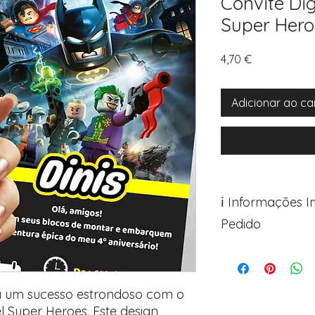
Convite Dig
Super Hero
Preço
4,70 €
Adicionar ao ca
ℹ️ Informações 
Pedido
Para personalizar s
Avance para a pági
após o carrinho)
a um sucesso estrondoso com o
Encontre o campo d
l Super Heroes. Este design
Adicione ali todos 