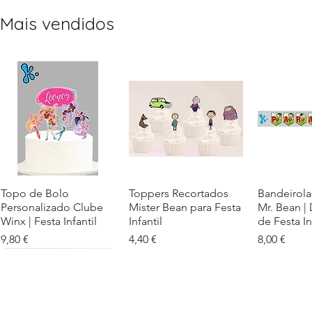
Mais vendidos
Topo de Bolo
Visualização rápida
Toppers Recortados
Visualização rápida
Bandeirola
Visualiz
Personalizado Clube
Mister Bean para Festa
Mr. Bean |
Winx | Festa Infantil
Infantil
de Festa In
Preço
Preço
Preço
9,80 €
4,40 €
8,00 €