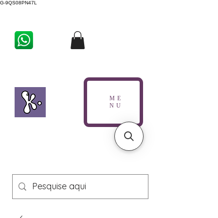
G-9QS08PN47L
ME
NU