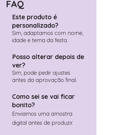
Pedido"
FAQ
Adicione ali todos os detalhes de
personalização desejados
Este produto é
Prefere fazer seu pedido pelo
personalizado?
WhatsApp?
Clique aqui para nos
contactar: +351 960 119 353
Sim, adaptamos com nome,
idade e tema da festa.
Posso alterar depois de
ver?
Sim, pode pedir ajustes
antes da aprovação final.
Como sei se vai ficar
bonito?
Enviamos uma amostra
digital antes de produzir.