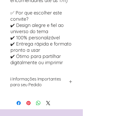
encomendares até às 17h)
✅ Por que escolher este
convite?
✔️ Design alegre e fiel ao
universo do tema
✔️ 100% personalizável
✔️ Entrega rápida e formato
pronto a usar
✔️ Ótimo para partilhar
digitalmente ou imprimir
ℹ️ Informações Importantes
para seu Pedido
Para personalizar seus artigos:
Avance para a página de checkout
(próximo passo após o carrinho)
Encontre o campo de "Notas do