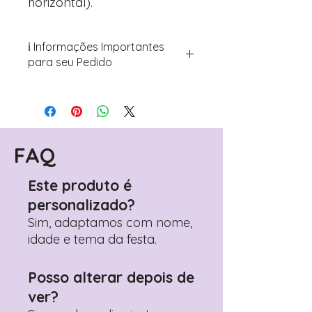
horizontal).
ℹ️ Informações Importantes
para seu Pedido
Para personalizar seus artigos:
Avance para a página de checkout
(próximo passo após o carrinho)
Encontre o campo de "Notas do
Pedido"
FAQ
Adicione ali todos os detalhes de
personalização desejados
Este produto é
Prefere fazer seu pedido pelo
personalizado?
WhatsApp?
Clique aqui para nos
contactar: +351 960 119 353
Sim, adaptamos com nome,
idade e tema da festa.
Posso alterar depois de
ver?