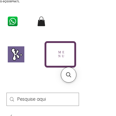
G-9QS08PN47L
ME
NU