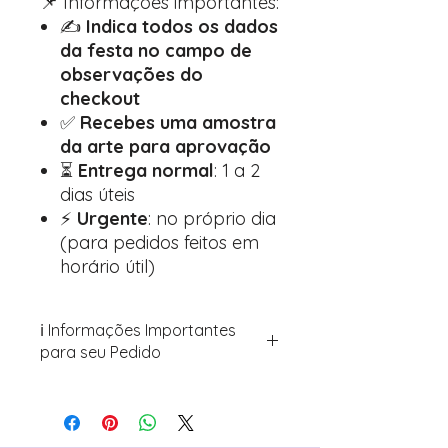
📌 Informações importantes:
✍️
Indica todos os dados
da festa no campo de
observações do
checkout
✅
Recebes uma amostra
da arte para aprovação
⏳
Entrega normal
: 1 a 2
dias úteis
⚡
Urgente
: no próprio dia
(para pedidos feitos em
horário útil)
ℹ️ Informações Importantes
para seu Pedido
Para personalizar seus artigos:
Avance para a página de checkout
(próximo passo após o carrinho)