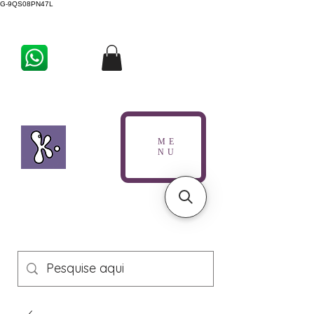
G-9QS08PN47L
ME
NU