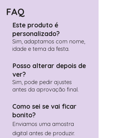
Encontre o campo de "Notas do
Pedido"
FAQ
Adicione ali todos os detalhes de
personalização desejados
Este produto é
Prefere fazer seu pedido pelo
personalizado?
WhatsApp?
Clique aqui para nos
contactar: +351 960 119 353
Sim, adaptamos com nome,
idade e tema da festa.
Posso alterar depois de
ver?
Sim, pode pedir ajustes
antes da aprovação final.
Como sei se vai ficar
bonito?
Enviamos uma amostra
digital antes de produzir.