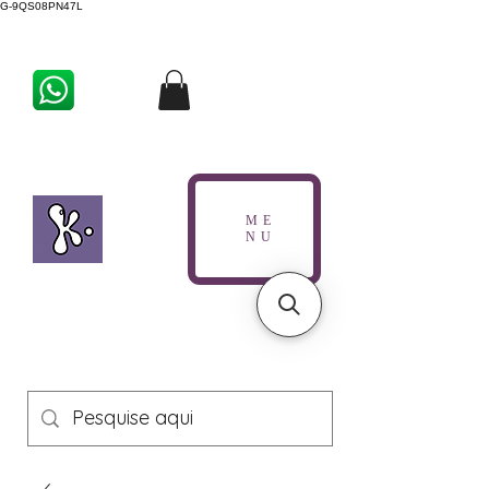
G-9QS08PN47L
ME
NU