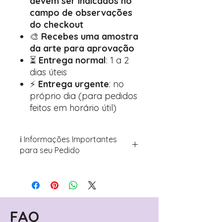
devem ser indicados no
campo de observações
do checkout
🎨
Recebes uma amostra
da arte para aprovação
⏳
Entrega normal
: 1 a 2
dias úteis
⚡
Entrega urgente
: no
próprio dia (para pedidos
feitos em horário útil)
ℹ️ Informações Importantes
para seu Pedido
Para personalizar seus artigos:
Avance para a página de checkout
(próximo passo após o carrinho)
Encontre o campo de "Notas do
Pedido"
FAQ
Adicione ali todos os detalhes de