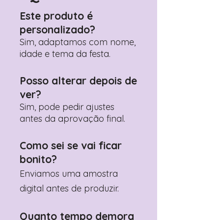
personalização desejados
Este produto é
Prefere fazer seu pedido pelo
personalizado?
WhatsApp?
Clique aqui para nos
contactar: +351 960 119 353
Sim, adaptamos com nome,
idade e tema da festa.
Posso alterar depois de
ver?
Sim, pode pedir ajustes
antes da aprovação final.
Como sei se vai ficar
bonito?
Enviamos uma amostra
digital antes de produzir.
Quanto tempo demora