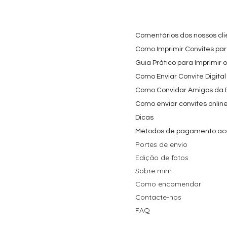
Festa Infantil
Nome e Idade
e os Carica
Copos de 
Preço promocional
Preço
A partir de
3,90 €
9,80 €
Preço
4,40 €
Comentários dos nossos cli
Como Imprimir Convites para
Guia Prático para Imprimir 
Como Enviar Convite Digital
Como Convidar Amigos da Es
Como enviar convites onlin
Dicas
Métodos de pagamento ac
Portes de envio
Edição de fotos
Sobre mim
Como encomendar
Contacte-nos
FAQ