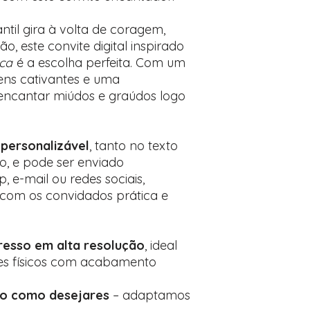
desejados
Prefere fazer seu 
antil gira à volta de coragem,
para nos contactar:
, este convite digital inspirado
rca
é a escolha perfeita. Com um
ens cativantes e uma
 encantar miúdos e graúdos logo
 personalizável
, tanto no texto
, e pode ser enviado
 e-mail ou redes sociais,
com os convidados prática e
esso em alta resolução
, ideal
es físicos com acabamento
to como desejares
– adaptamos