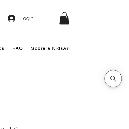
Login
ks
FAQ
Sobre a KidsArt
Sobre Mim
Nosso