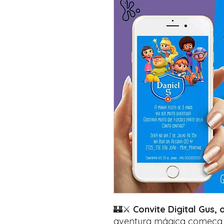
🏰⚔️
Convite Digital Gus,
aventura mágica começa 