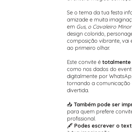
Se o tema da tua festa inf
amizade e muita imaginação
em
Gus, o Cavaleiro Mino
design colorido, personag
composição vibrante, vai
ao primeiro olhar.
Este convite é
totalmente
como nos dados do evento
digitalmente por WhatsApp,
tornando a comunicação 
divertida.
📥
Também pode ser impr
para quem prefere convit
profissional.
🖋️
Podes escrever o tex