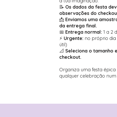
à tua imaginação.
📝
Os dados da festa dev
observações do checkou
📩
Enviamos uma amostra
da entrega final.
📅
Entrega normal:
1 a 2 d
⚡
Urgente:
no próprio dia 
útil)
📐
Seleciona o tamanho e
checkout.
Organiza uma festa épica
qualquer celebração num 