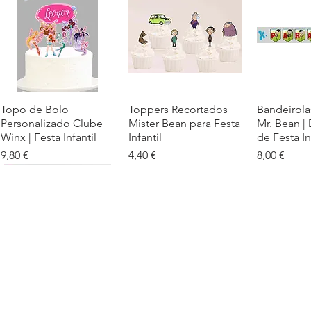
Topo de Bolo
Visualização rápida
Toppers Recortados
Visualização rápida
Bandeirola
Visualiz
Personalizado Clube
Mister Bean para Festa
Mr. Bean |
Winx | Festa Infantil
Infantil
de Festa In
Preço
Preço
Preço
9,80 €
4,40 €
8,00 €
Cartaz Phineas e Ferb
Visualização rápida
Topo de Bolo Phineas
Visualização rápida
Autocolan
Visualiz
Personalizado para
e Ferb Personalizado |
Personaliz