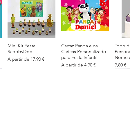
Mini Kit Festa
Visualização rápida
Cartaz Panda e os
Visualização rápida
Topo d
Visua
ScoobyDoo
Caricas Personalizado
Person
para Festa Infantil
Nome e
Preço promocional
A partir de
17,90 €
Preço promocional
Preço
A partir de
4,90 €
9,80 €
Cartaz Infantil
Visualização rápida
Figuras de Mesa
Visualização rápida
Autoco
Visua
Personalizado
Phineas e Ferb –
balões