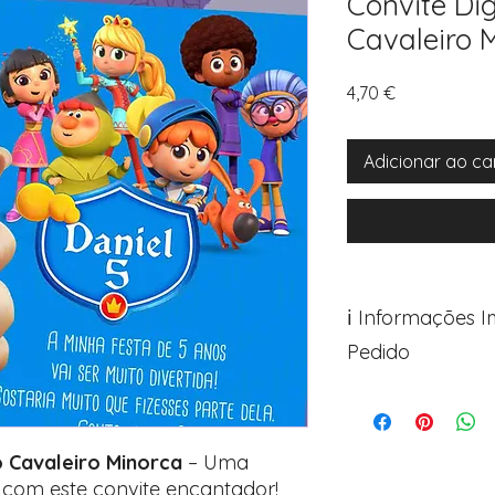
Convite Dig
Cavaleiro 
Preço
4,70 €
Adicionar ao ca
ℹ️ Informações 
Pedido
Para personalizar s
Avance para a pági
após o carrinho)
 o Cavaleiro Minorca
– Uma
Encontre o campo d
com este convite encantador!
Adicione ali todos 