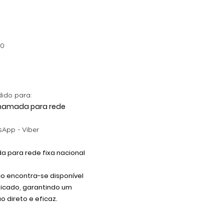
Barbapapa com Nome
Decoração Criativa e
Preço
5,40 €
Divertida
Preço promocional
A partir de
4,90 €
Preço promocional
A partir de
12,00 €
00
dido para:
 Chamada para rede
App - Viber
 para rede fixa nacional
co encontra-se disponível
dicado, garantindo um
 direto e eficaz.