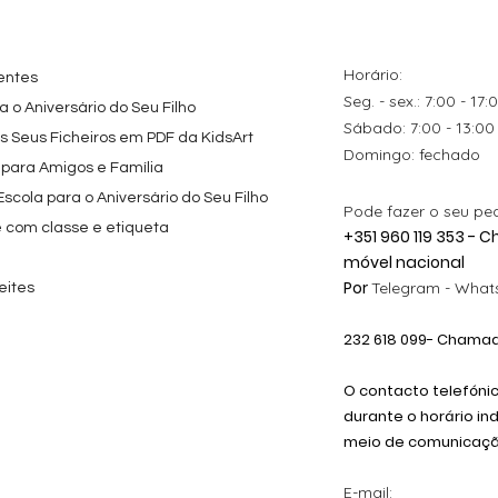
s para
Personalizado com
Friends
Festa
Nome
Preço promocional
A partir de
29,00 €
Preço
9,80 €
Horário:
entes
Seg. - sex.: 7:00 - 17:
 o Aniversário do Seu Filho
​​Sábado: 7:00 - 13:00
os Seus Ficheiros em PDF da KidsArt
​Domingo: fechado
 para Amigos e Família
cola para o Aniversário do Seu Filho
Pode fazer o seu pe
e com classe e etiqueta
+351 960 119 353 -
móvel nacional
Por
Telegram -
Whats
eites
232 618
099
- Chamada
O contacto telefóni
durante o horário in
meio de comunicação
E-mail: