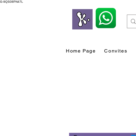
G-9QS08PN47L
Home Page
Convites