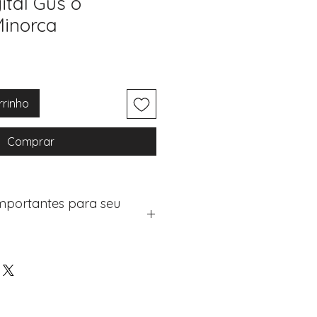
ital Gus o
Minorca
rrinho
Comprar
Importantes para seu
eus artigos:
na de checkout (próximo passo
e "Notas do Pedido"
os detalhes de personalização