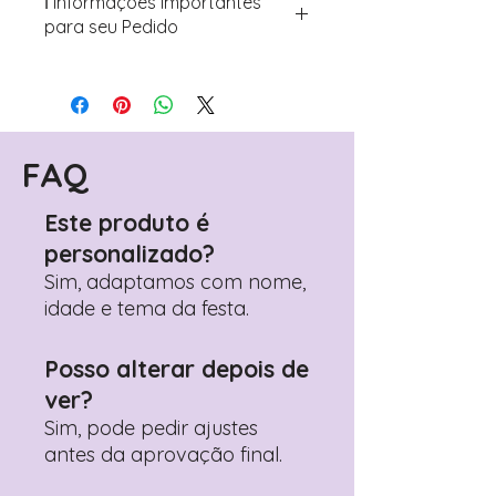
ℹ️ Informações Importantes
para seu Pedido
Para personalizar seus artigos:
Avance para a página de checkout
(próximo passo após o carrinho)
Encontre o campo de "Notas do
Pedido"
FAQ
Adicione ali todos os detalhes de
personalização desejados
Este produto é
Prefere fazer seu pedido pelo
personalizado?
WhatsApp?
Clique aqui para nos
contactar: +351 960 119 353
Sim, adaptamos com nome,
idade e tema da festa.
Posso alterar depois de
ver?
Sim, pode pedir ajustes
antes da aprovação final.