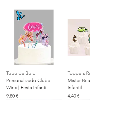
Topo de Bolo
Toppers Recortados
Personalizado Clube
Mister Bean para Festa
Winx | Festa Infantil
Infantil
Preço
Preço
9,80 €
4,40 €