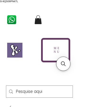
G-9QS08PN47L
ME
NU