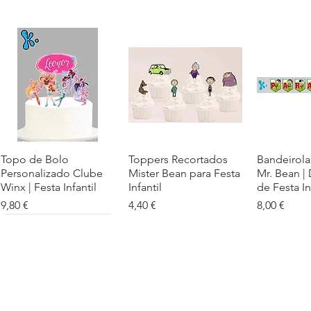
Topo de Bolo
Visualização rápida
Toppers Recortados
Visualização rápida
Bandeirola
Visualiz
Personalizado Clube
Mister Bean para Festa
Mr. Bean |
Winx | Festa Infantil
Infantil
de Festa In
Preço
Preço
Preço
9,80 €
4,40 €
8,00 €