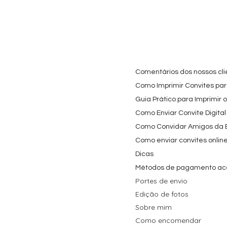
Cartaz Phineas e Ferb
Visualização rápida
Topo de Bolo Phineas
Visualização rápida
Autocolan
Visualiz
Personalizado para
e Ferb Personalizado |
Personaliz
Festa Infantil
Nome e Idade
e os Carica
Copos de 
Preço promocional
Preço
A partir de
3,90 €
9,80 €
Preço
4,40 €
Comentários dos nossos cli
Como Imprimir Convites para
Guia Prático para Imprimir 
Como Enviar Convite Digital
Como Convidar Amigos da Es
Como enviar convites onlin
Dicas
Métodos de pagamento ac
Portes de envio
Edição de fotos
Sobre mim
Como encomendar