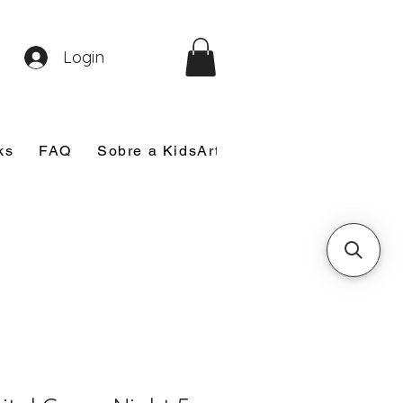
Login
ks
FAQ
Sobre a KidsArt
Sobre Mim
Nosso