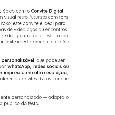
Prefere fazer seu 
para nos contactar:
te épica com o
Convite Digital
m visual retro-futurista com tons
roxo, este convite é ideal para
nas de videojogos ou encontros
. O design arrojado destaca um
ansmite imediatamente o espírito
e personalizável
, que pode ser
 por
WhatsApp, redes sociais ou
r impresso em alta resolução
,
oferecer convites físicos com um
lmente personalizado — adapta-o
ao público da festa.