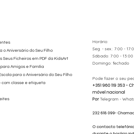
tes
ação rápida
Topo de Bolo
Visualização rápida
Kit de Festa Só Um
Visualização rápida
ados Panda
Octonautas
Bolinho 1 Lego
s para
Personalizado com
Friends
Festa
Nome
Preço promocional
A partir de
29,00 €
Preço
9,80 €
Horário:
entes
Seg. - sex.: 7:00 - 17:
 o Aniversário do Seu Filho
​​Sábado: 7:00 - 13:00
os Seus Ficheiros em PDF da KidsArt
​Domingo: fechado
 para Amigos e Família
cola para o Aniversário do Seu Filho
Pode fazer o seu pe
e com classe e etiqueta
+351 960 119 353 -
móvel nacional
Por
Telegram -
Whats
eites
232 618
099
- Chamada
O contacto telefóni
durante o horário in