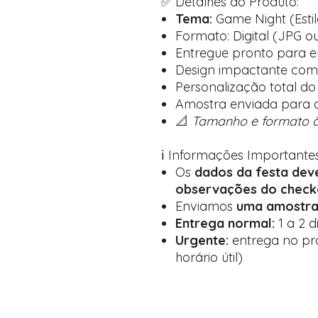
✅ Detalhes do Produto:
Tema:
Game Night (Esti
Formato: Digital (JPG o
Entregue pronto para e
Design impactante com í
Personalização total do
Amostra enviada para a
📐
Tamanho e formato à
ℹ️ Informações Importantes
Os
dados da festa dev
observações do check
Enviamos
uma amostra
Entrega normal:
1 a 2 d
Urgente:
entrega no pró
horário útil)