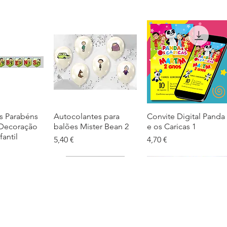
s Parabéns
ação rápida
Autocolantes para
Visualização rápida
Convite Digital Panda
Visualização rápida
 Decoração
balões Mister Bean 2
e os Caricas 1
fantil
Preço
Preço
5,40 €
4,70 €