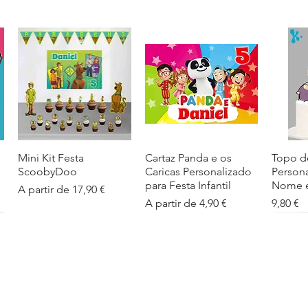
Mini Kit Festa
Visualização rápida
Cartaz Panda e os
Visualização rápida
Topo d
Visua
ScoobyDoo
Caricas Personalizado
Person
para Festa Infantil
Nome e
Preço promocional
A partir de
17,90 €
Preço promocional
Preço
A partir de
4,90 €
9,80 €