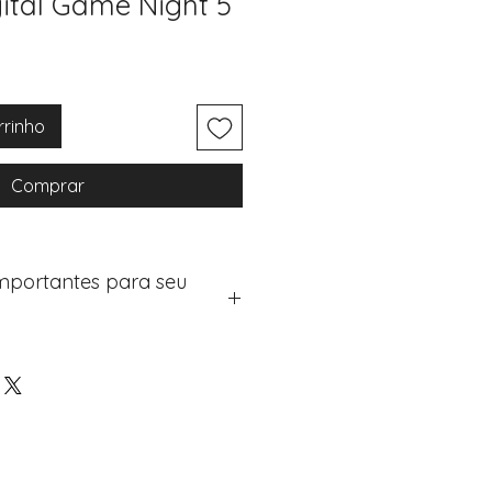
gital Game Night 5
rrinho
Comprar
Importantes para seu
eus artigos:
na de checkout (próximo passo
e "Notas do Pedido"
os detalhes de personalização