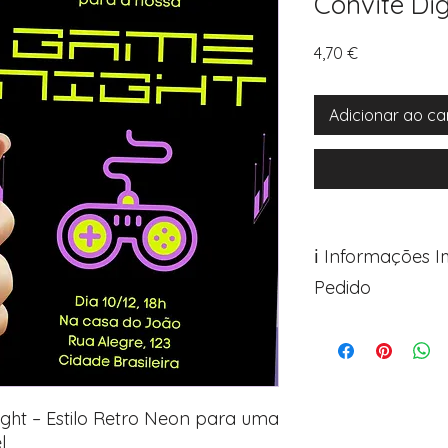
Convite Di
Preço
4,70 €
Adicionar ao ca
ℹ️ Informações 
Pedido
Para personalizar s
Avance para a pági
após o carrinho)
Encontre o campo d
Adicione ali todos 
ight – Estilo Retro Neon para uma
desejados
l