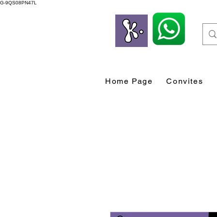
G-9QS08PN47L
Home Page
Convites