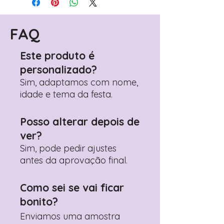
(próximo passo após o carrinho)
Encontre o campo de "Notas do
Pedido"
FAQ
Adicione ali todos os detalhes de
personalização desejados
Este produto é
Prefere fazer seu pedido pelo
personalizado?
WhatsApp?
Clique aqui para nos
contactar: +351 960 119 353
Sim, adaptamos com nome,
idade e tema da festa.
Posso alterar depois de
ver?
Sim, pode pedir ajustes
antes da aprovação final.
Como sei se vai ficar
bonito?
Enviamos uma amostra