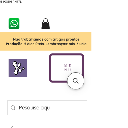
G-9QS08PN47L
Não trabalhamos com artigos prontos.
Produção: 5 dias úteis. Lembranças: mín. 6 unid.
ME
NU