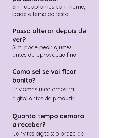
contactar: +351 960 119 353
Sim, adaptamos com nome,
idade e tema da festa.
Posso alterar depois de
ver?
Sim, pode pedir ajustes
antes da aprovação final.
Como sei se vai ficar
bonito?
Enviamos uma amostra
digital antes de produzir.
Quanto tempo demora
a receber?
Convites digitais: o prazo de