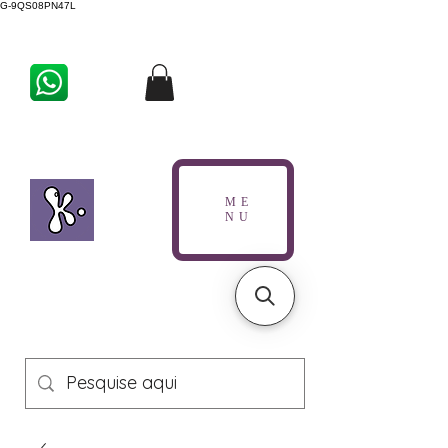
G-9QS08PN47L
ME
NU