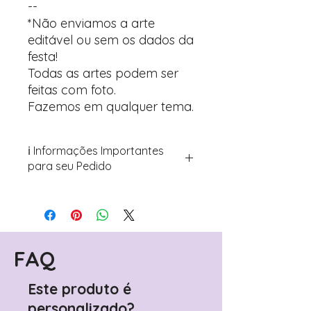
--
*Não enviamos a arte
editável ou sem os dados da
festa!
Todas as artes podem ser
feitas com foto.
Fazemos em qualquer tema.
ℹ️ Informações Importantes
para seu Pedido
Para personalizar seus artigos:
Avance para a página de checkout
(próximo passo após o carrinho)
Encontre o campo de "Notas do
Pedido"
FAQ
Adicione ali todos os detalhes de
personalização desejados
Este produto é
Prefere fazer seu pedido pelo
personalizado?
WhatsApp?
Clique aqui para nos