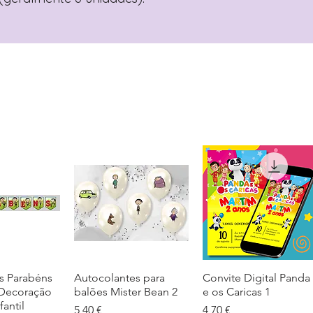
s Parabéns
ação rápida
Autocolantes para
Visualização rápida
Convite Digital Panda
Visualização rápida
 Decoração
balões Mister Bean 2
e os Caricas 1
fantil
Preço
Preço
5,40 €
4,70 €