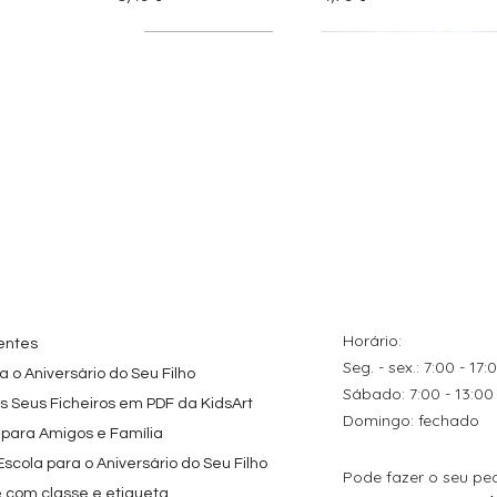
tes
ação rápida
Topo de Bolo
Visualização rápida
Kit de Festa Só Um
Visualização rápida
ados Panda
Octonautas
Bolinho 1 Lego
s para
Personalizado com
Friends
Festa
Nome
Preço promocional
A partir de
29,00 €
Preço
9,80 €
Horário:
entes
Seg. - sex.: 7:00 - 17:
 o Aniversário do Seu Filho
​​Sábado: 7:00 - 13:00
os Seus Ficheiros em PDF da KidsArt
​Domingo: fechado
 para Amigos e Família
cola para o Aniversário do Seu Filho
Pode fazer o seu pe
e com classe e etiqueta