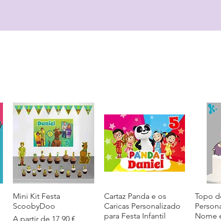
Mini Kit Festa
Visualização rápida
Cartaz Panda e os
Visualização rápida
Topo d
Visua
ScoobyDoo
Caricas Personalizado
Person
para Festa Infantil
Nome e
Preço promocional
A partir de
17,90 €