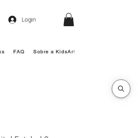
Login
ks
FAQ
Sobre a KidsArt
Sobre Mim
Nosso