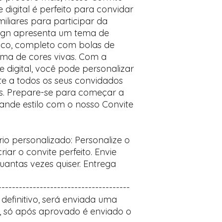
Prefere fazer seu 
te digital é perfeito para convidar
para nos contactar:
iliares para participar da
sign apresenta um tema de
tico, completo com bolas de
ema de cores vivas. Com a
digital, você pode personalizar
nte a todos os seus convidados
s. Prepare-se para começar a
rande estilo com o nosso Convite
ário personalizado: Personalize o
iar o convite perfeito. Envie
uantas vezes quiser. Entrega
--------------------------------------
definitivo, será enviada uma
 só após aprovado é enviado o