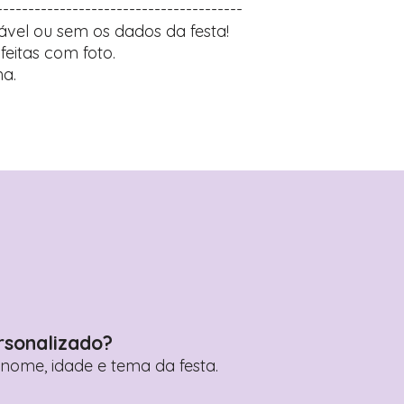
---------------------------------------
ável ou sem os dados da festa!
feitas com foto.
a.
rsonalizado?
ome, idade e tema da festa.