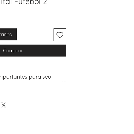
ital Futebol 2
rrinho
Comprar
Importantes para seu
eus artigos:
na de checkout (próximo passo
e "Notas do Pedido"
os detalhes de personalização