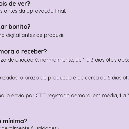
ois de ver?
es antes da aprovação final.
car bonito?
digital antes de produzir.
mora a receber?
razo de criação é, normalmente, de 1 a 3 dias úteis a
nalizados: o prazo de produção é de cerca de 5 dias ú
o, o envio por CTT registado demora, em média, 1 a 3
e mínima?
geralmente 6 unidades).