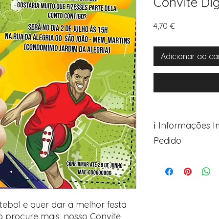
Convite Dig
Preço
4,70 €
Adicionar ao ca
ℹ️ Informações 
Pedido
Para personalizar s
Avance para a pági
após o carrinho)
Encontre o campo d
Adicione ali todos 
tebol e quer dar a melhor festa
desejados
 procure mais, nosso Convite