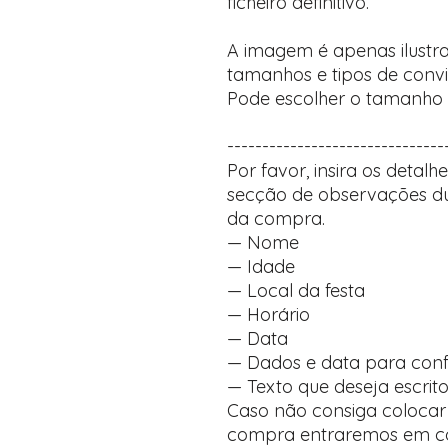
ficheiro definitivo.
A imagem é apenas ilustra
tamanhos e tipos de convi
Pode escolher o tamanho 
-------------------------------
Por favor, insira os detal
secção de observações du
da compra.
— Nome
— Idade
— Local da festa
— Horário
— Data
— Dados e data para con
— Texto que deseja escrit
Caso não consiga coloca
compra entraremos em co