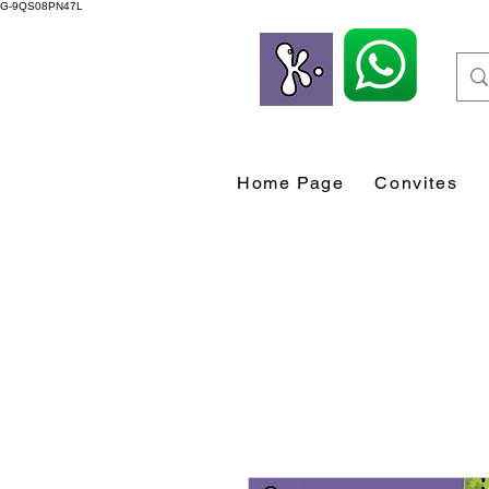
G-9QS08PN47L
Home Page
Convites