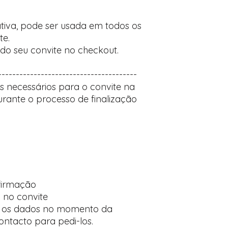
tiva, pode ser usada em todos os
te.
do seu convite no checkout.
---------------------------------------
hes necessários para o convite na
rante o processo de finalização
firmação
o no convite
r os dados no momento da
ntacto para pedi-los.