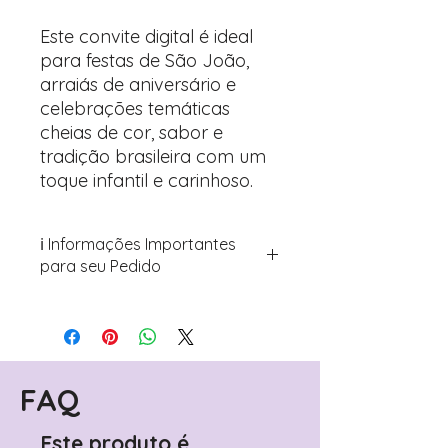
Este convite digital é ideal
para festas de São João,
arraiás de aniversário e
celebrações temáticas
cheias de cor, sabor e
tradição brasileira com um
toque infantil e carinhoso.
ℹ️ Informações Importantes
para seu Pedido
Para personalizar seus artigos:
Avance para a página de checkout
(próximo passo após o carrinho)
Encontre o campo de "Notas do
Pedido"
FAQ
Adicione ali todos os detalhes de
personalização desejados
Este produto é