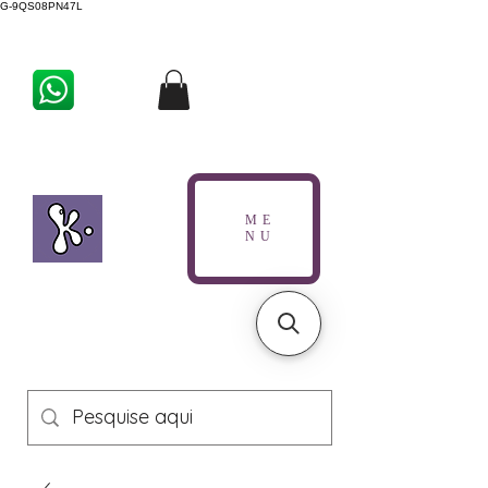
G-9QS08PN47L
ME
NU