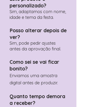
Prefere fazer seu pedido pelo
personalizado?
WhatsApp?
Clique aqui para nos
contactar: +351 960 119 353
Sim, adaptamos com nome,
idade e tema da festa.
Posso alterar depois de
ver?
Sim, pode pedir ajustes
antes da aprovação final.
Como sei se vai ficar
bonito?
Enviamos uma amostra
digital antes de produzir.
Quanto tempo demora
a receber?