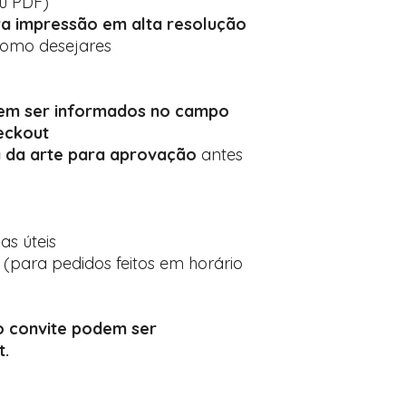
ou PDF)
a impressão em alta resolução
 como desejares
vem ser informados no campo
eckout
 da arte para aprovação
antes
ias úteis
 (para pedidos feitos em horário
 convite podem ser
t.