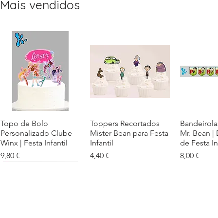
Mais vendidos
Topo de Bolo
Visualização rápida
Toppers Recortados
Visualização rápida
Bandeirola
Visualiz
Personalizado Clube
Mister Bean para Festa
Mr. Bean |
Winx | Festa Infantil
Infantil
de Festa In
Preço
Preço
Preço
9,80 €
4,40 €
8,00 €