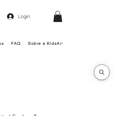
Login
ks
FAQ
Sobre a KidsArt
Sobre Mim
Nosso