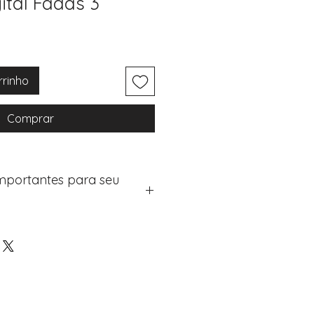
ital Fadas 3
rrinho
Comprar
Importantes para seu
eus artigos:
na de checkout (próximo passo
e "Notas do Pedido"
os detalhes de personalização