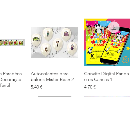
s Parabéns
ação rápida
Autocolantes para
Visualização rápida
Convite Digital Panda
Visualização rápida
 Decoração
balões Mister Bean 2
e os Caricas 1
fantil
Preço
Preço
5,40 €
4,70 €