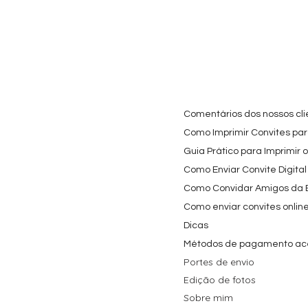
Cartaz Phineas e Ferb
Visualização rápida
Topo de Bolo Phineas
Visualização rápida
Autocolan
Visualiz
Personalizado para
e Ferb Personalizado |
Personaliz
Festa Infantil
Nome e Idade
e os Carica
Copos de 
Preço promocional
Preço
A partir de
3,90 €
9,80 €
Preço
4,40 €
Comentários dos nossos cli
Como Imprimir Convites para
Guia Prático para Imprimir 
Como Enviar Convite Digital
Como Convidar Amigos da Es
Como enviar convites onlin
Dicas
Métodos de pagamento ac
Portes de envio
Edição de fotos
Sobre mim