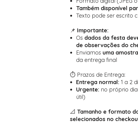
Formato digital (JPEG 
Também disponível par
Texto pode ser escrito
📌
Importante:
Os
dados da festa de
de observações do ch
Enviamos
uma amostra
da entrega final
⏱️ Prazos de Entrega:
Entrega normal:
1 a 2 d
Urgente:
no próprio dia
útil)
📐
Tamanho e formato do
selecionados no checkou