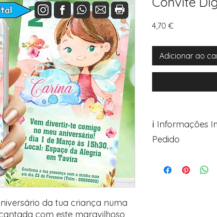
Convite Dig
Preço
4,70 €
Adicionar ao ca
ℹ️ Informações 
Pedido
Para personalizar s
Avance para a pági
após o carrinho)
Encontre o campo d
Adicione ali todos 
niversário da tua criança numa
desejados
ncantada com este maravilhoso