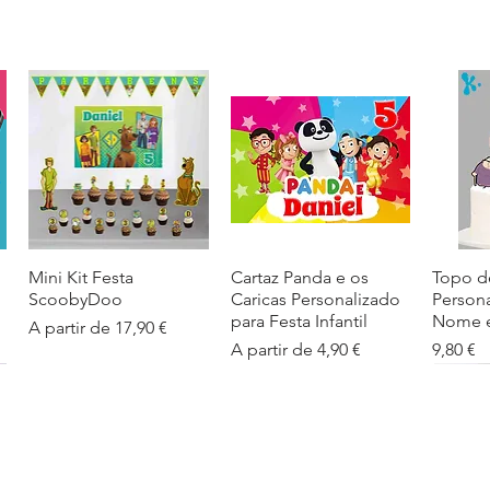
Mini Kit Festa
Visualização rápida
Cartaz Panda e os
Visualização rápida
Topo d
Visua
ScoobyDoo
Caricas Personalizado
Person
para Festa Infantil
Nome e
Preço promocional
A partir de
17,90 €
Preço promocional
Preço
A partir de
4,90 €
9,80 €