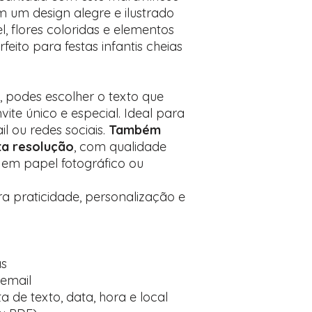
Prefere fazer seu 
m um design alegre e ilustrado
para nos contactar:
 flores coloridas e elementos
feito para festas infantis cheias
, podes escolher o texto que
vite único e especial. Ideal para
l ou redes sociais.
Também
ta resolução
, com qualidade
 em papel fotográfico ou
a praticidade, personalização e
as
 email
 de texto, data, hora e local