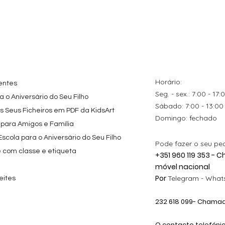
tes
ação rápida
Topo de Bolo
Visualização rápida
Kit de Festa Só Um
Visualização rápida
ados Panda
Octonautas
Bolinho 1 Lego
s para
Personalizado com
Friends
Festa
Nome
Preço promocional
A partir de
29,00 €
Preço
9,80 €
Horário:
entes
Seg. - sex.: 7:00 - 17:
 o Aniversário do Seu Filho
​​Sábado: 7:00 - 13:00
os Seus Ficheiros em PDF da KidsArt
​Domingo: fechado
 para Amigos e Família
cola para o Aniversário do Seu Filho
Pode fazer o seu pe
e com classe e etiqueta
+351 960 119 353 -
móvel nacional
Por
Telegram -
Whats
eites
232 618
099
- Chamada
O contacto telefóni