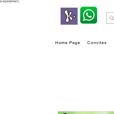
G-9QS08PN47L
Home Page
Convites