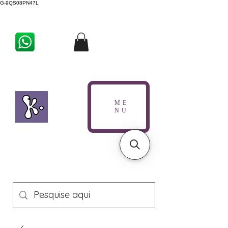
G-9QS08PN47L
ME
NU