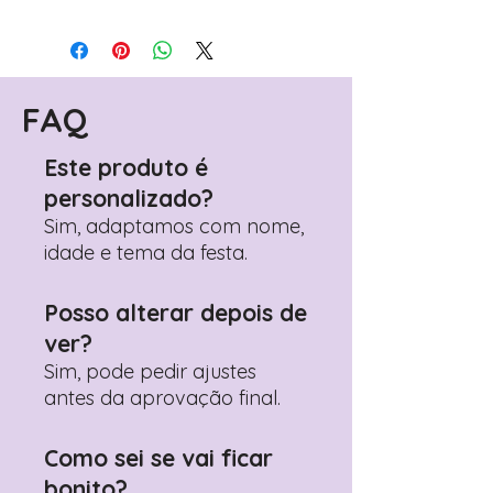
Para personalizar seus artigos:
Avance para a página de checkout
(próximo passo após o carrinho)
Encontre o campo de "Notas do
Pedido"
FAQ
Adicione ali todos os detalhes de
personalização desejados
Este produto é
Prefere fazer seu pedido pelo
personalizado?
WhatsApp?
Clique aqui para nos
contactar: +351 960 119 353
Sim, adaptamos com nome,
idade e tema da festa.
Posso alterar depois de
ver?
Sim, pode pedir ajustes
antes da aprovação final.
Como sei se vai ficar
bonito?