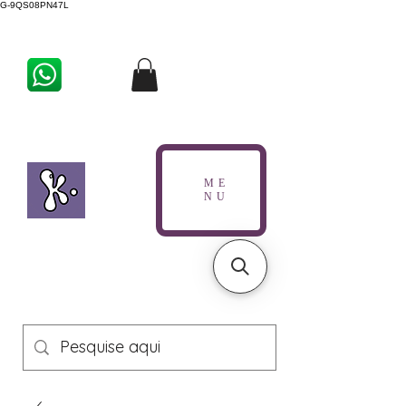
G-9QS08PN47L
ME
NU