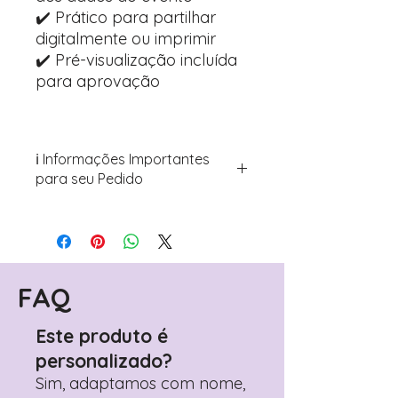
✔️ Prático para partilhar
digitalmente ou imprimir
✔️ Pré-visualização incluída
para aprovação
ℹ️ Informações Importantes
para seu Pedido
Para personalizar seus artigos:
Avance para a página de checkout
(próximo passo após o carrinho)
Encontre o campo de "Notas do
Pedido"
FAQ
Adicione ali todos os detalhes de
personalização desejados
Este produto é
Prefere fazer seu pedido pelo
personalizado?
WhatsApp?
Clique aqui para nos
contactar: +351 960 119 353
Sim, adaptamos com nome,