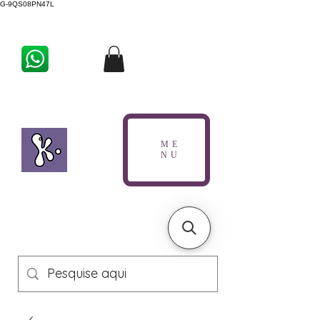
G-9QS08PN47L
ME
NU