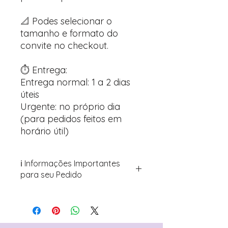
📐 Podes selecionar o
tamanho e formato do
convite no checkout.
⏱️ Entrega:
Entrega normal: 1 a 2 dias
úteis
Urgente: no próprio dia
(para pedidos feitos em
horário útil)
ℹ️ Informações Importantes
para seu Pedido
Para personalizar seus artigos:
Avance para a página de checkout
(próximo passo após o carrinho)
Encontre o campo de "Notas do