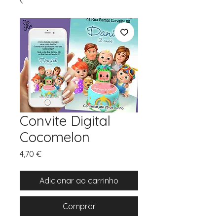
Convite Digital
Cocomelon
Preço
4,70 €
Adicionar ao carrinho
Comprar