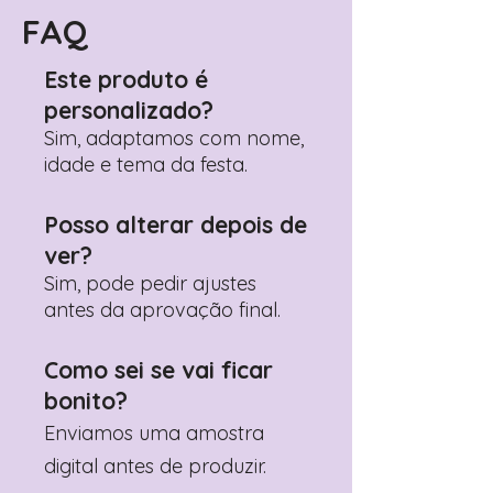
Pedido"
FAQ
Adicione ali todos os detalhes de
personalização desejados
Este produto é
Prefere fazer seu pedido pelo
personalizado?
WhatsApp?
Clique aqui para nos
contactar: +351 960 119 353
Sim, adaptamos com nome,
idade e tema da festa.
Posso alterar depois de
ver?
Sim, pode pedir ajustes
antes da aprovação final.
Como sei se vai ficar
bonito?
Enviamos uma amostra
digital antes de produzir.