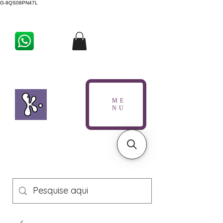
G-9QS08PN47L
ME
NU