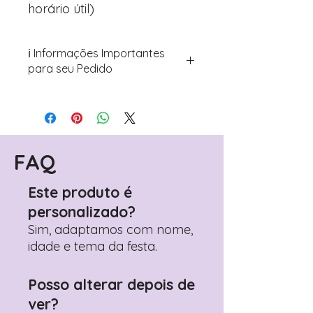
horário útil)
ℹ️ Informações Importantes
para seu Pedido
Para personalizar seus artigos:
Avance para a página de checkout
(próximo passo após o carrinho)
Encontre o campo de "Notas do
Pedido"
FAQ
Adicione ali todos os detalhes de
personalização desejados
Este produto é
Prefere fazer seu pedido pelo
personalizado?
WhatsApp?
Clique aqui para nos
contactar: +351 960 119 353
Sim, adaptamos com nome,
idade e tema da festa.
Posso alterar depois de
ver?