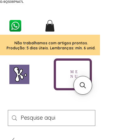
G-9QS08PN47L
Não trabalhamos com artigos prontos.
Produção: 5 dias úteis. Lembranças: mín. 6 unid.
ME
NU