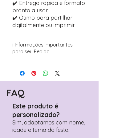
✔️ Entrega rápida e formato
pronto a usar
✔️ Ótimo para partilhar
digitalmente ou imprimir
ℹ️ Informações Importantes
para seu Pedido
Para personalizar seus artigos:
Avance para a página de checkout
(próximo passo após o carrinho)
Encontre o campo de "Notas do
Pedido"
FAQ
Adicione ali todos os detalhes de
personalização desejados
Este produto é
Prefere fazer seu pedido pelo
personalizado?
WhatsApp?
Clique aqui para nos
contactar: +351 960 119 353
Sim, adaptamos com nome,
idade e tema da festa.