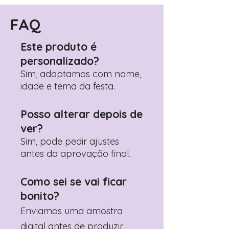
Encontre o campo de "Notas do
Pedido"
FAQ
Adicione ali todos os detalhes de
personalização desejados
Este produto é
Prefere fazer seu pedido pelo
personalizado?
WhatsApp?
Clique aqui para nos
contactar: +351 960 119 353
Sim, adaptamos com nome,
idade e tema da festa.
Posso alterar depois de
ver?
Sim, pode pedir ajustes
antes da aprovação final.
Como sei se vai ficar
bonito?
Enviamos uma amostra
digital antes de produzir.