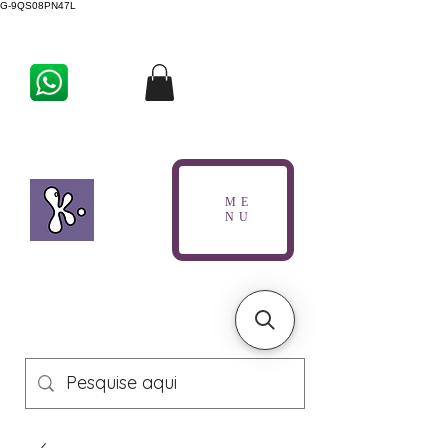
G-9QS08PN47L
ME
NU