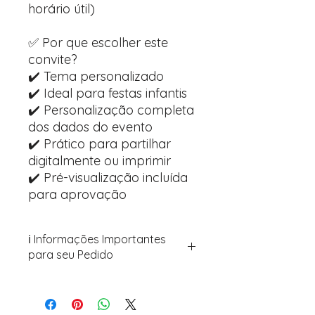
horário útil)
✅ Por que escolher este
convite?
✔️ Tema personalizado
✔️ Ideal para festas infantis
✔️ Personalização completa
dos dados do evento
✔️ Prático para partilhar
digitalmente ou imprimir
✔️ Pré-visualização incluída
para aprovação
ℹ️ Informações Importantes
para seu Pedido
Para personalizar seus artigos:
Avance para a página de checkout
(próximo passo após o carrinho)