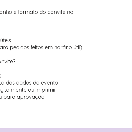
manho e formato do convite no
úteis
ara pedidos feitos em horário útil)
onvite?
s
ta dos dados do evento
digitalmente ou imprimir
ída para aprovação