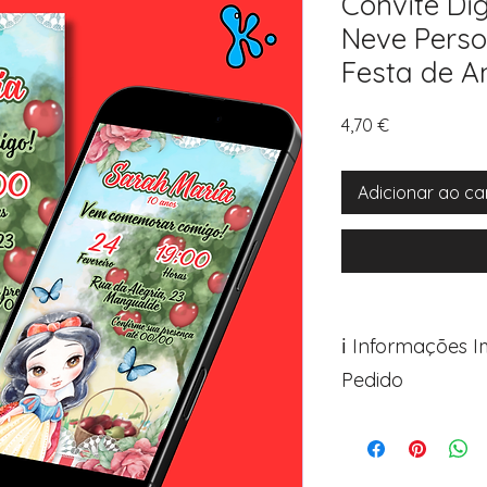
Convite Dig
Neve Perso
Festa de A
Preço
4,70 €
Adicionar ao ca
ℹ️ Informações 
Pedido
Para personalizar s
Avance para a pági
após o carrinho)