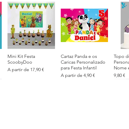
Mini Kit Festa
Visualização rápida
Cartaz Panda e os
Visualização rápida
Topo d
Visua
ScoobyDoo
Caricas Personalizado
Person
para Festa Infantil
Nome e
Preço promocional
A partir de
17,90 €
Preço promocional
Preço
A partir de
4,90 €
9,80 €