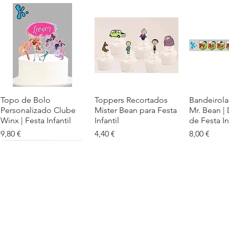
Topo de Bolo
Visualização rápida
Toppers Recortados
Visualização rápida
Bandeirola
Visualiz
Personalizado Clube
Mister Bean para Festa
Mr. Bean |
Winx | Festa Infantil
Infantil
de Festa In
Preço
Preço
Preço
9,80 €
4,40 €
8,00 €