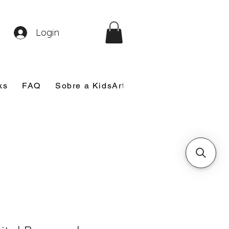
Login
ks
FAQ
Sobre a KidsArt
Sobre Mim
Nosso