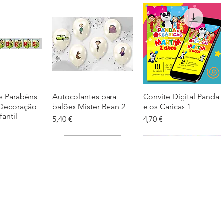
s Parabéns
ação rápida
Autocolantes para
Visualização rápida
Convite Digital Panda
Visualização rápida
 Decoração
balões Mister Bean 2
e os Caricas 1
fantil
Preço
Preço
5,40 €
4,70 €