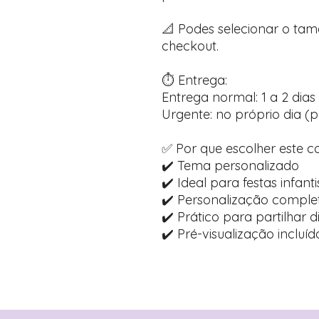
📐 Podes selecionar o ta
checkout.
⏱️ Entrega:
Entrega normal: 1 a 2 dias 
Urgente: no próprio dia (p
✅ Por que escolher este c
✔️ Tema personalizado
✔️ Ideal para festas infanti
✔️ Personalização comple
✔️ Prático para partilhar 
✔️ Pré-visualização inclu