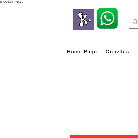
G-9QS08PN47L
Home Page
Convites