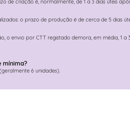
razo de criação é, normalmente, de 1 a 3 dias úteis a
nalizados: o prazo de produção é de cerca de 5 dias ú
o, o envio por CTT registado demora, em média, 1 a 3
e mínima?
geralmente 6 unidades).