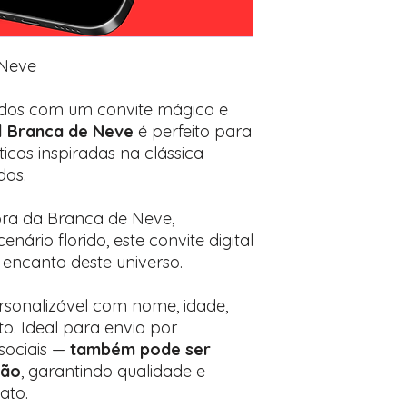
Encontre o campo d
Adicione ali todos 
desejados
Prefere fazer seu 
 Neve
para nos contactar:
ados com um convite mágico e
al Branca de Neve
é perfeito para
ticas inspiradas na clássica
das.
ra da Branca de Neve,
ário florido, este convite digital
 encanto deste universo.
rsonalizável com nome, idade,
to. Ideal para envio por
sociais —
também pode ser
ção
, garantindo qualidade e
ato.