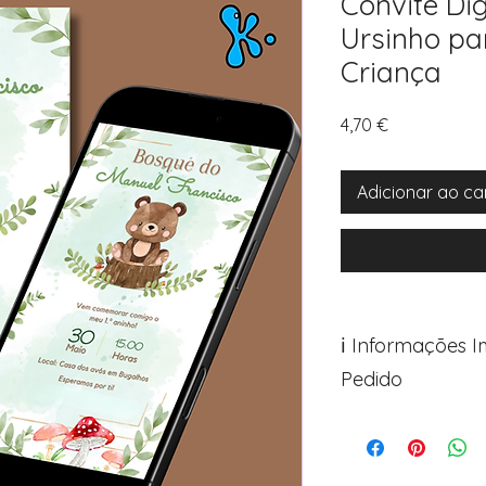
Convite Di
Ursinho pa
Criança
Preço
4,70 €
Adicionar ao ca
ℹ️ Informações 
Pedido
Para personalizar s
Avance para a pági
após o carrinho)