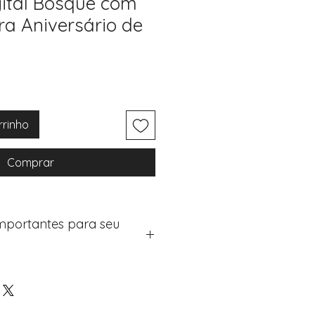
gital Bosque com
ra Aniversário de
rrinho
Comprar
Importantes para seu
eus artigos:
na de checkout (próximo passo