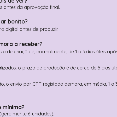
ois de ver?
es antes da aprovação final.
car bonito?
digital antes de produzir.
mora a receber?
razo de criação é, normalmente, de 1 a 3 dias úteis a
nalizados: o prazo de produção é de cerca de 5 dias ú
o, o envio por CTT registado demora, em média, 1 a 3
e mínima?
geralmente 6 unidades).