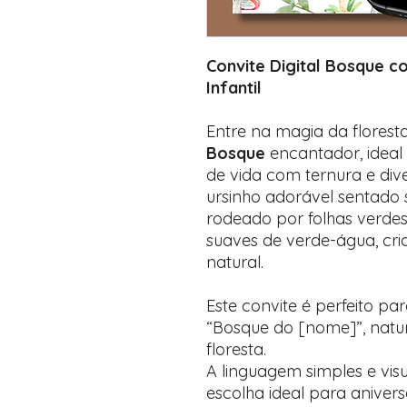
Convite Digital Bosque c
Infantil
Entre na magia da flores
Bosque
encantador, ideal
de vida com ternura e div
ursinho adorável sentado 
rodeado por folhas verde
suaves de verde-água, cr
natural.
Este convite é perfeito p
“Bosque do [nome]”, natu
floresta.
A linguagem simples e vis
escolha ideal para aniversá