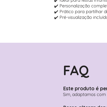
✔️ Ideal para festas infanti
✔️ Personalização comple
✔️ Prático para partilhar 
✔️ Pré-visualização inclu
FAQ
Este produto é pe
Sim, adaptamos com n