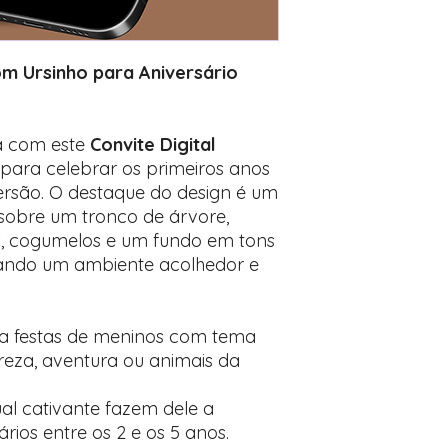
Encontre o campo d
Adicione ali todos 
desejados
Prefere fazer seu 
om Ursinho para Aniversário
para nos contactar:
ta com este
Convite Digital
 para celebrar os primeiros anos
ersão. O destaque do design é um
sobre um tronco de árvore,
s, cogumelos e um fundo em tons
iando um ambiente acolhedor e
ara festas de meninos com tema
reza, aventura ou animais da
ual cativante fazem dele a
rios entre os 2 e os 5 anos.