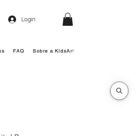
Login
ks
FAQ
Sobre a KidsArt
Sobre Mim
Nosso