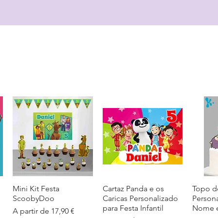
Mini Kit Festa
Visualização rápida
Cartaz Panda e os
Visualização rápida
Topo d
Visua
ScoobyDoo
Caricas Personalizado
Person
para Festa Infantil
Nome e
Preço promocional
A partir de
17,90 €