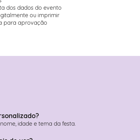
s
ta dos dados do evento
digitalmente ou imprimir
ída para aprovação
rsonalizado?
ome, idade e tema da festa.