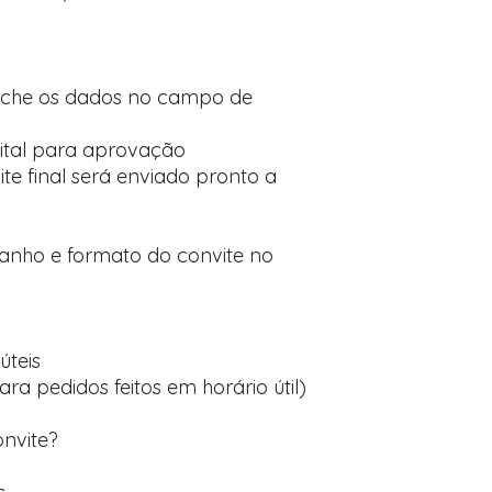
nche os dados no campo de
ital para aprovação
te final será enviado pronto a
manho e formato do convite no
úteis
ara pedidos feitos em horário útil)
onvite?