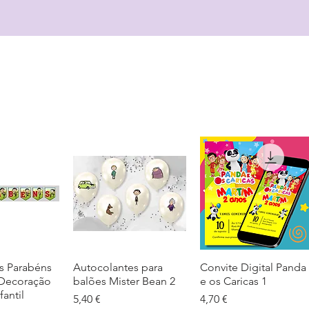
s Parabéns
ação rápida
Autocolantes para
Visualização rápida
Convite Digital Panda
Visualização rápida
 Decoração
balões Mister Bean 2
e os Caricas 1
fantil
Preço
Preço
5,40 €
4,70 €