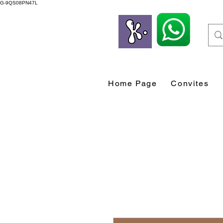
G-9QS08PN47L
Home Page
Convites