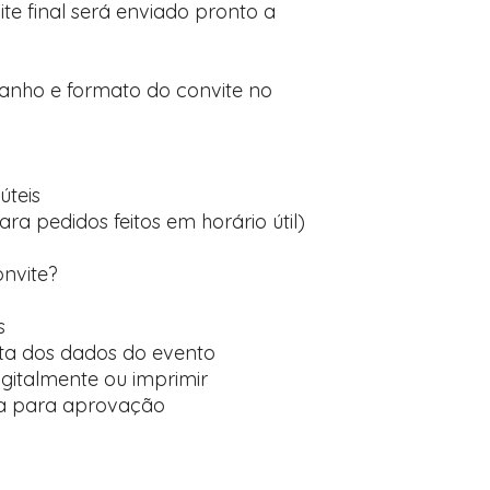
te final será enviado pronto a
manho e formato do convite no
úteis
ara pedidos feitos em horário útil)
onvite?
s
ta dos dados do evento
digitalmente ou imprimir
ída para aprovação