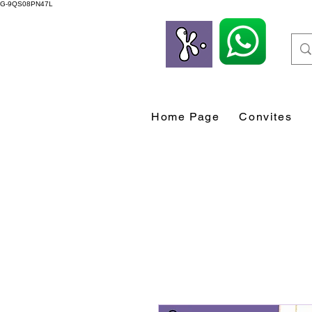
G-9QS08PN47L
Home Page
Convites