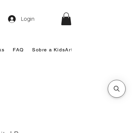
Login
ks
FAQ
Sobre a KidsArt
Sobre Mim
Nosso