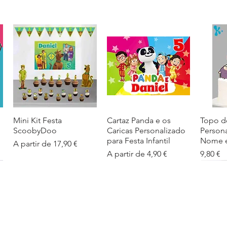
Mini Kit Festa
Visualização rápida
Cartaz Panda e os
Visualização rápida
Topo d
Visua
ScoobyDoo
Caricas Personalizado
Person
para Festa Infantil
Nome e
Preço promocional
A partir de
17,90 €
Preço promocional
Preço
A partir de
4,90 €
9,80 €