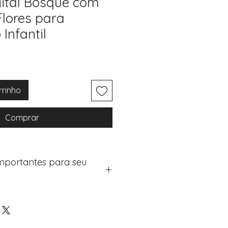
gital Bosque com
Flores para
 Infantil
rrinho
Comprar
Importantes para seu
eus artigos:
na de checkout (próximo passo