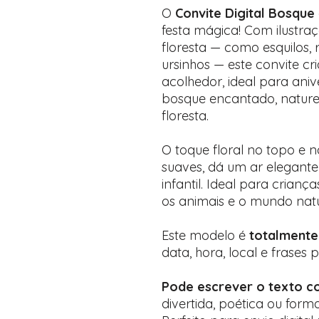
O
Convite Digital Bosque
festa mágica! Com ilustr
floresta — como esquilos, 
ursinhos — este convite c
acolhedor, ideal para aniv
bosque encantado, nature
floresta.
O toque floral no topo e 
suaves, dá um ar elegant
infantil. Ideal para crian
os animais e o mundo natu
Este modelo é
totalmente
data, hora, local e frases
Pode escrever o texto c
divertida, poética ou forma