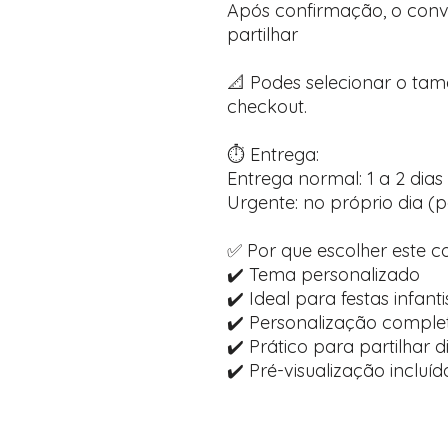
Após confirmação, o convi
partilhar
📐 Podes selecionar o ta
checkout.
⏱️ Entrega:
Entrega normal: 1 a 2 dias 
Urgente: no próprio dia (p
✅ Por que escolher este c
✔️ Tema personalizado
✔️ Ideal para festas infanti
✔️ Personalização comple
✔️ Prático para partilhar 
✔️ Pré-visualização inclu