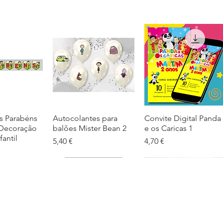
s Parabéns
ação rápida
Autocolantes para
Visualização rápida
Convite Digital Panda
Visualização rápida
 Decoração
balões Mister Bean 2
e os Caricas 1
fantil
Preço
Preço
5,40 €
4,70 €