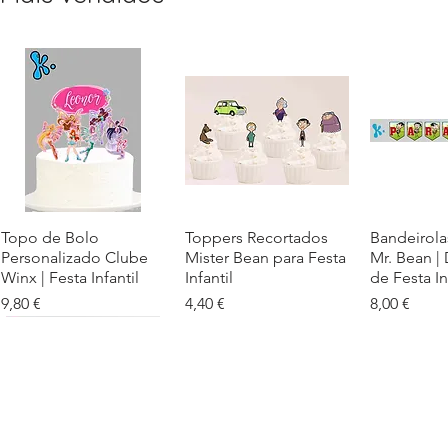
Topo de Bolo
Visualização rápida
Toppers Recortados
Visualização rápida
Bandeirola
Visualiz
Personalizado Clube
Mister Bean para Festa
Mr. Bean |
Winx | Festa Infantil
Infantil
de Festa In
Preço
Preço
Preço
9,80 €
4,40 €
8,00 €