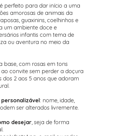
Encontre o campo d
é perfeito para dar início a uma
Adicione ali todos 
ações amorosas de animais da
desejados
raposas, guaxinins, coelhinhos e
Prefere fazer seu 
ria um ambiente doce e
para nos contactar:
ersários infantis com tema de
za ou aventura no meio da
na base, com rosas em tons
e ao convite sem perder a doçura
ças dos 2 aos 5 anos que adoram
ral.
 personalizável
: nome, idade,
 podem ser alterados livremente.
omo desejar
, seja de forma
l.