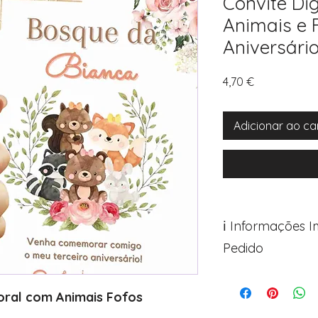
Convite Di
Animais e 
Aniversário
Preço
4,70 €
Adicionar ao ca
ℹ️ Informações 
Pedido
Para personalizar s
Avance para a pági
loral com Animais Fofos
após o carrinho)