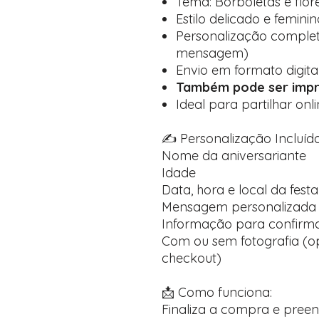
Tema: Borboletas e flor
Estilo delicado e femin
Personalização completa
mensagem)
Envio em formato digit
Também pode ser impr
Ideal para partilhar onl
✍️ Personalização Incluída
Nome da aniversariante
Idade
Data, hora e local da festa
Mensagem personalizada 
Informação para confirma
Com ou sem fotografia (op
checkout)
📩 Como funciona:
Finaliza a compra e pree