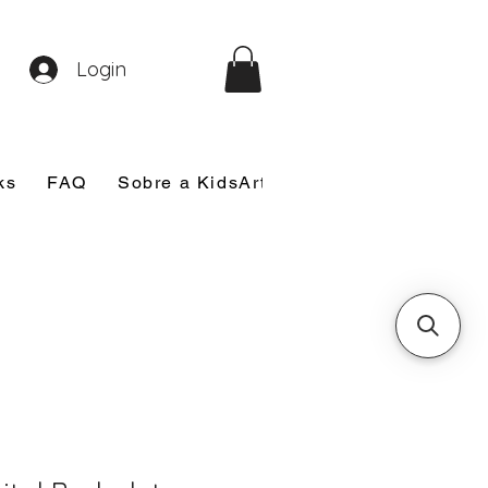
Login
ks
FAQ
Sobre a KidsArt
Sobre Mim
Nosso