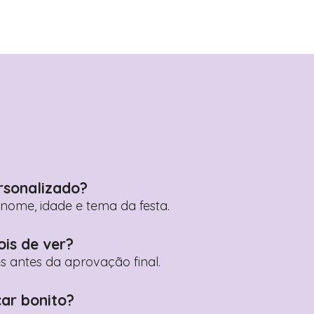
rsonalizado?
ome, idade e tema da festa.
ois de ver?
es antes da aprovação final.
car bonito?