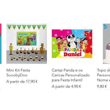
Mini Kit Festa
Visualização rápida
Cartaz Panda e os
Visualização rápida
Topo d
Visua
ScoobyDoo
Caricas Personalizado
Person
para Festa Infantil
Nome e
Preço promocional
A partir de
17,90 €
Preço promocional
Preço
A partir de
4,90 €
9,80 €