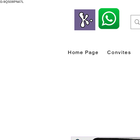
G-9QS08PN47L
Home Page
Convites