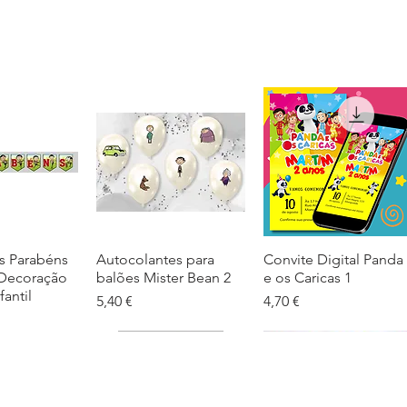
s Parabéns
ação rápida
Autocolantes para
Visualização rápida
Convite Digital Panda
Visualização rápida
 Decoração
balões Mister Bean 2
e os Caricas 1
fantil
Preço
Preço
5,40 €
4,70 €