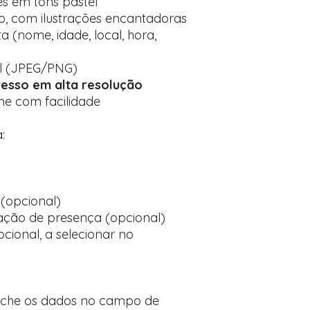
es em tons pastel
ino, com ilustrações encantadoras
 (nome, idade, local, hora,
al (JPEG/PNG)
esso em alta resolução
ine com facilidade
:
(opcional)
ção de presença (opcional)
cional, a selecionar no
nche os dados no campo de