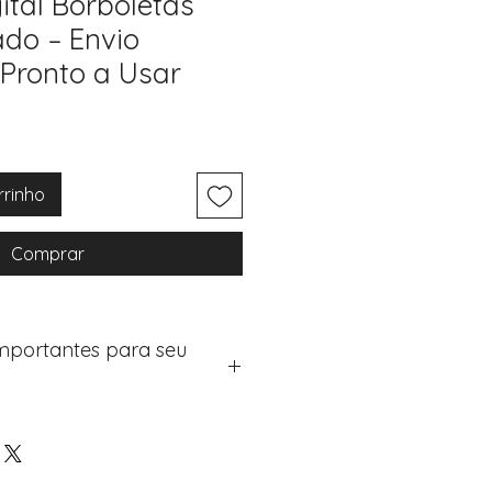
ital Borboletas
ado – Envio
 Pronto a Usar
rrinho
Comprar
Importantes para seu
eus artigos:
na de checkout (próximo passo