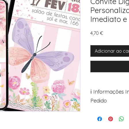
Convite Dig
Personaliz
Imediato e
Preço
4,70 €
Adicionar ao ca
ℹ️ Informações 
Pedido
Para personalizar s
Avance para a pági
após o carrinho)