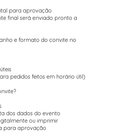
ital para aprovação
te final será enviado pronto a
manho e formato do convite no
úteis
ara pedidos feitos em horário útil)
onvite?
s
ta dos dados do evento
digitalmente ou imprimir
ída para aprovação