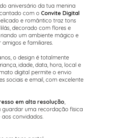
Encontre o campo d
do aniversário da tua menina
Adicione ali todos 
ncantado com o
Convite Digital
desejados
 delicado e romântico traz tons
Prefere fazer seu 
lilás, decorado com flores e
para nos contactar:
criando um ambiente mágico e
amigos e familiares.
 anos, o design é totalmente
iança, idade, data, hora, local e
ato digital permite o envio
s sociais e email, com excelente
esso em alta resolução
,
a guardar uma recordação física
 aos convidados.