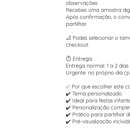
observações
Recebes uma amostra dig
Após confirmação, o convi
partilhar
📐 Podes selecionar o ta
checkout.
⏱️ Entrega:
Entrega normal: 1 a 2 dias 
Urgente: no próprio dia (p
✅ Por que escolher este c
✔️ Tema personalizado
✔️ Ideal para festas infanti
✔️ Personalização comple
✔️ Prático para partilhar 
✔️ Pré-visualização inclu