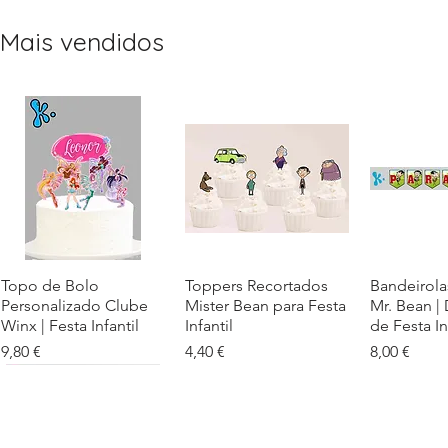
Mais vendidos
Topo de Bolo
Visualização rápida
Toppers Recortados
Visualização rápida
Bandeirola
Visualiz
Personalizado Clube
Mister Bean para Festa
Mr. Bean |
Winx | Festa Infantil
Infantil
de Festa In
Preço
Preço
Preço
9,80 €
4,40 €
8,00 €