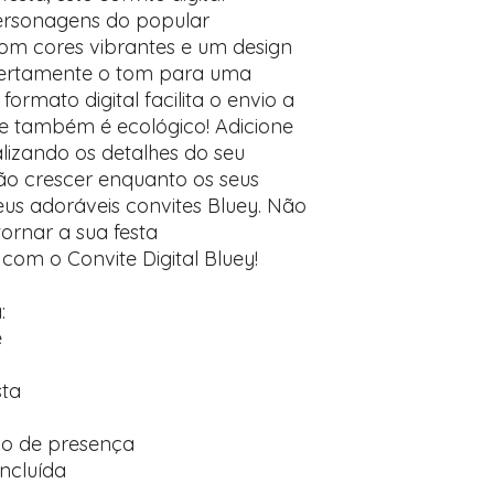
Prefere fazer seu 
personagens do popular
para nos contactar:
Com cores vibrantes e um design
 certamente o tom para uma
rmato digital facilita o envio a
 e também é ecológico! Adicione
lizando os detalhes do seu
o crescer enquanto os seus
s adoráveis ​​convites Bluey. Não
ornar a sua festa
com o Convite Digital Bluey!
:
e
sta
o de presença
ncluída