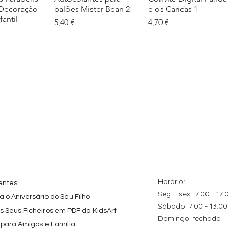
 Decoração
balões Mister Bean 2
e os Caricas 1
fantil
Preço
Preço
5,40 €
4,70 €
tes
ação rápida
Topo de Bolo
Visualização rápida
Kit de Festa Só Um
Visualização rápida
ados Panda
Octonautas
Bolinho 1 Lego
s para
Personalizado com
Friends
Festa
Nome
Preço promocional
A partir de
29,00 €
Preço
9,80 €
Horário:
entes
Seg. - sex.: 7:00 - 17:
 o Aniversário do Seu Filho
​​Sábado: 7:00 - 13:00
os Seus Ficheiros em PDF da KidsArt
​Domingo: fechado
 para Amigos e Família