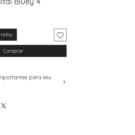
ital Bluey 4
rrinho
Comprar
Importantes para seu
eus artigos:
na de checkout (próximo passo
e "Notas do Pedido"
os detalhes de personalização