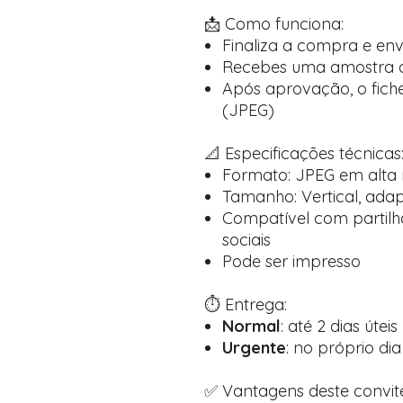
📩 Como funciona:
Finaliza a compra e en
Recebes uma amostra di
Após aprovação, o fiche
(JPEG)
📐 Especificações técnicas
Formato: JPEG em alta 
Tamanho: Vertical, ad
Compatível com partilh
sociais
Pode ser impresso
⏱️ Entrega:
Normal
: até 2 dias úteis
Urgente
: no próprio dia
✅ Vantagens deste convit