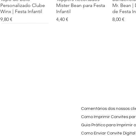
Personalizado Clube
Mister Bean para Festa
Mr. Bean |
Winx | Festa Infantil
Infantil
de Festa In
Preço
Preço
Preço
9,80 €
4,40 €
8,00 €
Cartaz Phineas e Ferb
Visualização rápida
Topo de Bolo Phineas
Visualização rápida
Autocolan
Visualiz
Personalizado para
e Ferb Personalizado |
Personaliz
Festa Infantil
Nome e Idade
e os Carica
Copos de 
Preço promocional
Preço
A partir de
3,90 €
9,80 €
Preço
4,40 €
Comentários dos nossos cli
Como Imprimir Convites para
Guia Prático para Imprimir 
Como Enviar Convite Digital