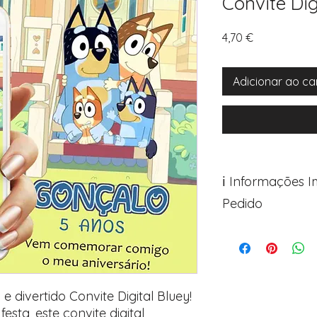
Convite Dig
Preço
4,70 €
Adicionar ao ca
ℹ️ Informações 
Pedido
Para personalizar s
Avance para a pági
após o carrinho)
Encontre o campo d
Adicione ali todos 
divertido Convite Digital Bluey!
desejados
esta, este convite digital