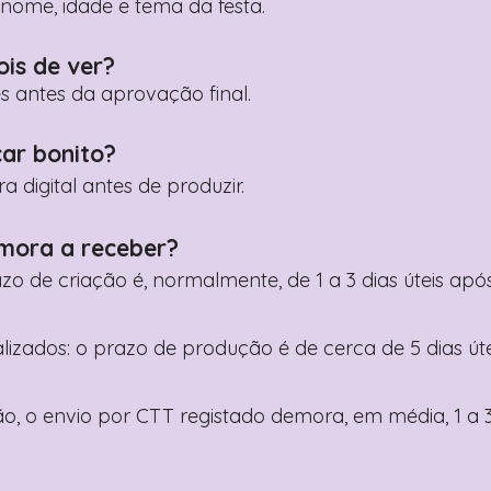
ome, idade e tema da festa.
ois de ver?
es antes da aprovação final.
car bonito?
digital antes de produzir.
mora a receber?
razo de criação é, normalmente, de 1 a 3 dias úteis a
nalizados: o prazo de produção é de cerca de 5 dias ú
o, o envio por CTT registado demora, em média, 1 a 3