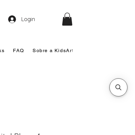
Login
ks
FAQ
Sobre a KidsArt
Sobre Mim
Nosso