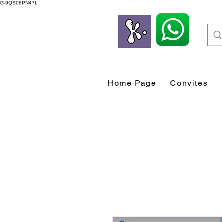
G-9QS08PN47L
Home Page
Convites